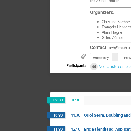
the 25th of march.
Organizers:
Christine Bachoc
François Henneca
Alain Plagne
Gilles Zémor
Contact:
acb@math.u-
summary
Tran
Participants
48
Voir la liste complè
09:30
→
10:30
Oriol Serra. Doubling an
10:30
→
11:30
Eric Balandraud, Applicat
11:30
→
12:10