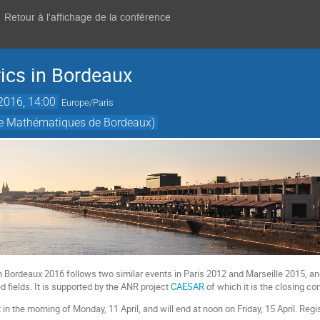
Retour à l'affichage de la conférence
ics in Bordeaux
 2016, 14:00
Europe/Paris
 de Mathématiques de Bordeaux)
n Bordeaux 2016 follows two similar events in Paris 2012 and Marseille 2015, and
 fields. It is supported by the ANR project
CAESAR
of which it is the closing co
 in the morning of Monday, 11 April, and will end at noon on Friday, 15 April. Regi