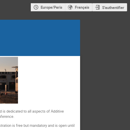
Europe/Paris
Français
S'authentifier
 is dedicated to all aspects of Additive
nference.
stration is free but mandatory and is open until