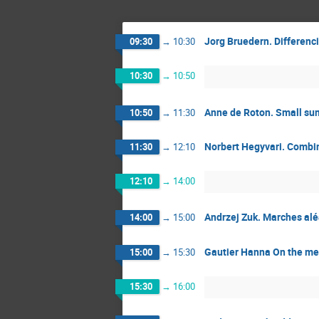
Jorg Bruedern. Differenc
09:30
→
10:30
10:30
→
10:50
Anne de Roton. Small sum
10:50
→
11:30
Norbert Hegyvari. Combin
11:30
→
12:10
12:10
→
14:00
Andrzej Zuk. Marches alé
14:00
→
15:00
Gautier Hanna On the me
15:00
→
15:30
15:30
→
16:00