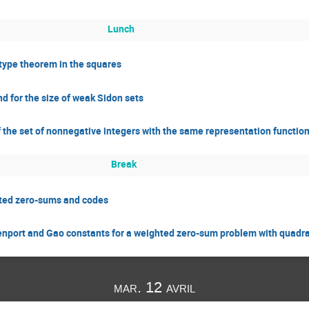
Lunch
-type theorem in the squares
d for the size of weak Sidon sets
f the set of nonnegative integers with the same representation functio
Break
ted zero-sums and codes
nport and Gao constants for a weighted zero-sum problem with quadra
mar. 12 avril