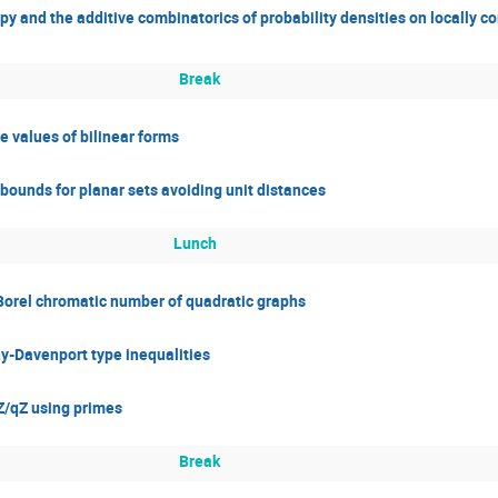
 and the additive combinatorics of probability densities on locally c
Break
 values of bilinear forms
bounds for planar sets avoiding unit distances
Lunch
rel chromatic number of quadratic graphs
hy-Davenport type inequalities
Z/qZ using primes
Break