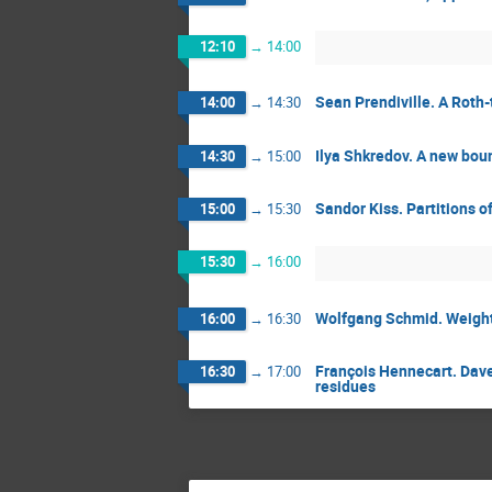
12:10
→
14:00
Sean Prendiville. A Roth
14:00
→
14:30
Ilya Shkredov. A new boun
14:30
→
15:00
Sandor Kiss. Partitions o
15:00
→
15:30
15:30
→
16:00
Wolfgang Schmid. Weigh
16:00
→
16:30
François Hennecart. Dave
16:30
→
17:00
residues