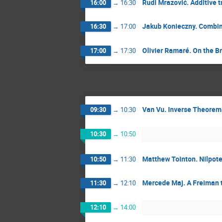
Rudi Mrazović. Additive tr
16:00
→
16:30
Jakub Konieczny. Combina
16:30
→
17:00
Olivier Ramaré. On the B
17:00
→
17:30
Van Vu. Inverse Theorems
09:30
→
10:30
10:30
→
10:50
Matthew Tointon. Nilpot
10:50
→
11:30
Mercede Maj. A Freiman t
11:30
→
12:10
12:10
→
14:00