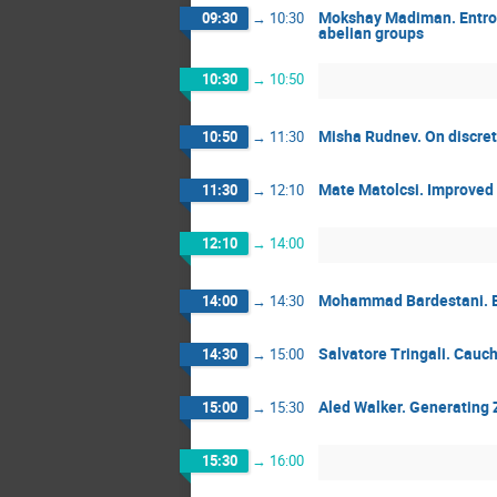
Mokshay Madiman. Entropy
09:30
→
10:30
abelian groups
10:30
→
10:50
Misha Rudnev. On discrete
10:50
→
11:30
Mate Matolcsi. Improved 
11:30
→
12:10
12:10
→
14:00
Mohammad Bardestani. Bo
14:00
→
14:30
Salvatore Tringali. Cauc
14:30
→
15:00
Aled Walker. Generating 
15:00
→
15:30
15:30
→
16:00