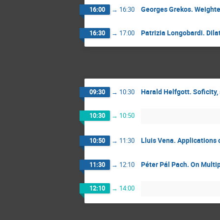
Georges Grekos. Weighte
16:00
→
16:30
Patrizia Longobardi. Dil
16:30
→
17:00
Harald Helfgott. Soficity
09:30
→
10:30
10:30
→
10:50
Lluis Vena. Applications
10:50
→
11:30
Péter Pál Pach. On Multi
11:30
→
12:10
12:10
→
14:00