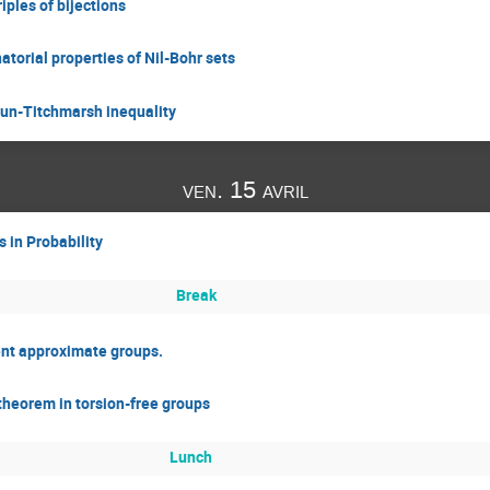
iples of bijections
torial properties of Nil-Bohr sets
run-Titchmarsh inequality
ven. 15 avril
 in Probability
Break
ent approximate groups.
heorem in torsion-free groups
Lunch