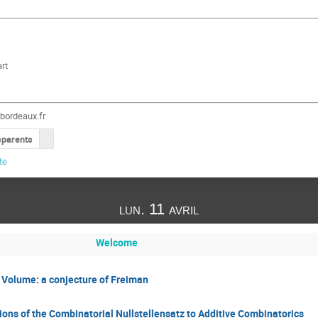
rt
bordeaux.fr
sparents
te
lun. 11 avril
Welcome
d Volume: a conjecture of Freiman
ions of the Combinatorial Nullstellensatz to Additive Combinatorics