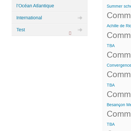
l'Océan Atlantique
Summer schoo
Comme
International
Achille de Ri
Test
Comme
Catégorie
protégée
TBA
Comme
Convergence 
Comme
TBA
Comme
Besançon Mee
Comme
TBA