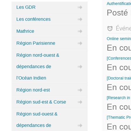
Authentificat
Les GDR
Posté 
Catégories
Les conférences
dans
Home
Événe
Mathrice
Online semina
Région Parisienne
En cou
Région nord-ouest &
[Conferences
En cou
dépendances de
l'Océan Indien
[Doctoral tr
En cou
Région nord-est
[Research i
Région sud-est & Corse
En cou
Région sud-ouest &
[Thematic P
En cou
dépendances de