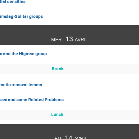
ial densities
aumslag-Solitar groups
mer. 13 avril
les and the Higman group
Break
thmetic removal lemma
Bases and some Related Problems
Lunch
jeu. 14 avril