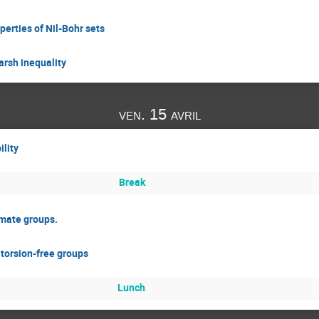
erties of Nil-Bohr sets
arsh inequality
ven. 15 avril
lity
Break
imate groups.
torsion-free groups
Lunch