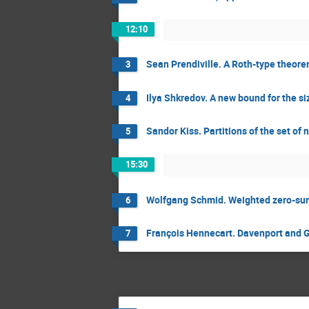
12:10
Sean Prendiville. A Roth-type theore
3
Ilya Shkredov. A new bound for the si
4
Sandor Kiss. Partitions of the set of
5
15:30
Wolfgang Schmid. Weighted zero-su
6
François Hennecart. Davenport and G
7