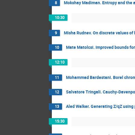
Mokshay Madiman. Entropy and the add
8
10:30
Misha Rudnev. On discrete values of 
9
Mate Matolcsi. Improved bounds for 
10
12:10
Mohammad Bardestani. Borel chroma
11
Salvatore Tringali. Cauchy-Davenpor
12
Aled Walker. Generating Z/qZ using
13
15:30