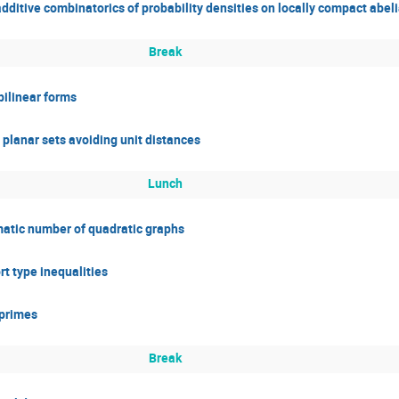
itive combinatorics of probability densities on locally compact abel
Break
bilinear forms
planar sets avoiding unit distances
Lunch
tic number of quadratic graphs
t type inequalities
 primes
Break