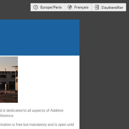
Europe/Paris
Français
S'authentifier
 is dedicated to all aspects of Additive
nference.
stration is free but mandatory and is open until