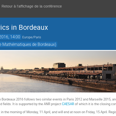
Retour à l'affichage de la conférence
ics in Bordeaux
 2016, 14:00
Europe/Paris
 de Mathématiques de Bordeaux)
n Bordeaux 2016 follows two similar events in Paris 2012 and Marseille 2015, and
 fields. It is supported by the ANR project
CAESAR
of which it is the closing co
 in the morning of Monday, 11 April, and will end at noon on Friday, 15 April. Regi