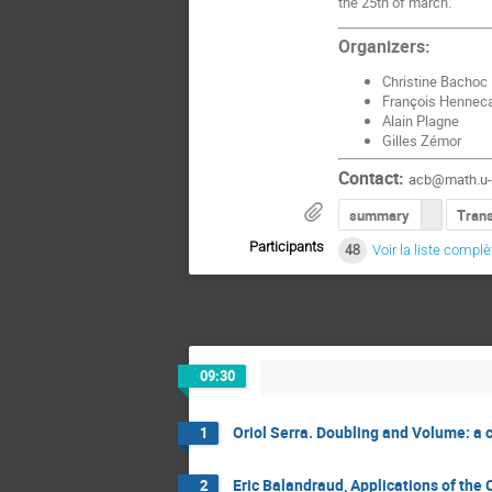
the 25th of march.
Organizers:
Christine Bachoc
François Henneca
Alain Plagne
Gilles Zémor
Contact:
acb@math.u-
summary
Tran
Participants
48
Voir la liste complè
09:30
Oriol Serra. Doubling and Volume: a 
1
Eric Balandraud, Applications of the
2