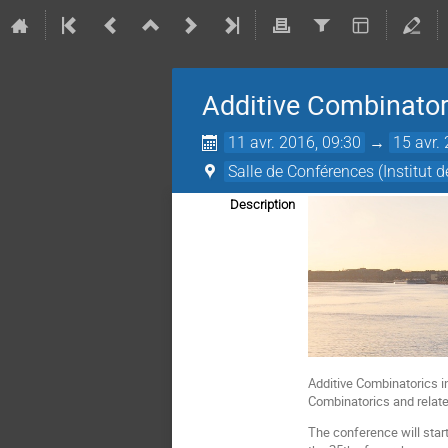
Additive Combinator
11 avr. 2016, 09:30
→
15 avr.
Salle de Conférences (Institut
Description
Additive Combinatorics i
Combinatorics and related
The conference will start