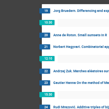
Jorg Bruedern. Differencing and ex
19
10:30
Anne de Roton. Small sumsets in R
20
Norbert Hegyvari. Combinatorial ap
21
12:10
Andrzej Zuk. Marches aléatoires su
22
Gautier Hanna On the method of Ma
23
15:30
Rudi Mrazović. Additive triples of bi
24