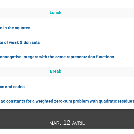
Lunch
m in the squares
ze of weak Sidon sets
 nonnegative integers with the same representation functions
Break
ms and codes
ao constants for a weighted zero-sum problem with quadratic residue
mar. 12 avril