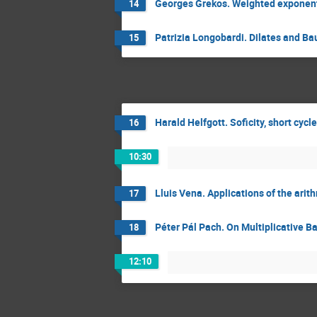
Georges Grekos. Weighted exponent
14
Patrizia Longobardi. Dilates and B
15
Harald Helfgott. Soficity, short cyc
16
10:30
Lluis Vena. Applications of the ari
17
Péter Pál Pach. On Multiplicative 
18
12:10