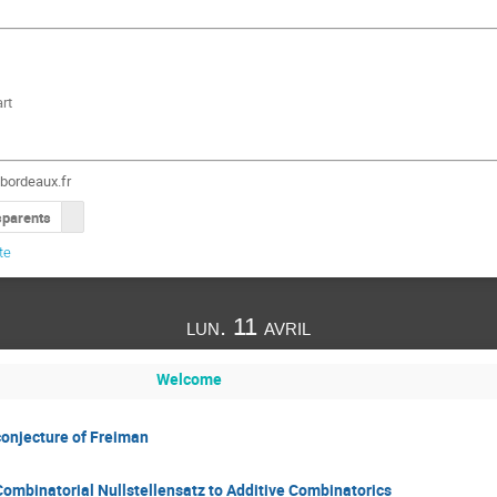
rt
bordeaux.fr
sparents
te
lun. 11 avril
Welcome
conjecture of Freiman
 Combinatorial Nullstellensatz to Additive Combinatorics