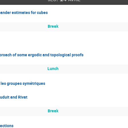
pander estimates for cubes
Break
proach of some ergodic and topological proofs
Lunch
r les groupes symétriques
uduit and Rivat
Break
jections