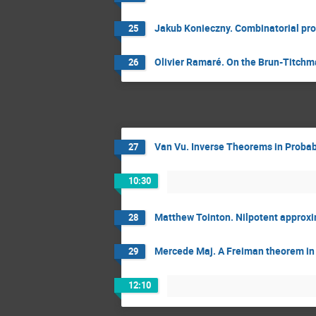
Jakub Konieczny. Combinatorial prop
25
Olivier Ramaré. On the Brun-Titchm
26
Van Vu. Inverse Theorems in Probabi
27
10:30
Matthew Tointon. Nilpotent approx
28
Mercede Maj. A Freiman theorem in 
29
12:10