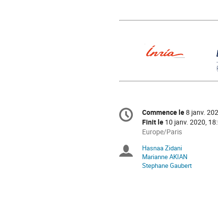
Information
Commence le
8 janv. 20
Date/Heure
de
Finit le
10 janv. 2020, 18
la
Toutes
Europe/Paris
les
conférence
Hasnaa Zidani
Présidents
horaires
Marianne AKIAN
sont
Stephane Gaubert
de
en
Europe/Paris
séance