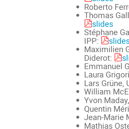
Roberto Ferr
Thomas Gallo
slides
Stéphane Gau
IPP:
slide
Maximilien G
Diderot:
s
Emmanuel Go
Laura Grigor
Lars Grüne, 
William McEn
Yvon Maday
Quentin Méri
Jean-Marie M
Mathias Oste