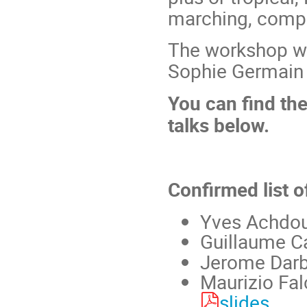
marching, compu
The workshop wi
Sophie Germain o
You can find t
talks below.
Confirmed list o
Yves Achdou
Guillaume Ca
Jerome Darb
Maurizio Fal
slides