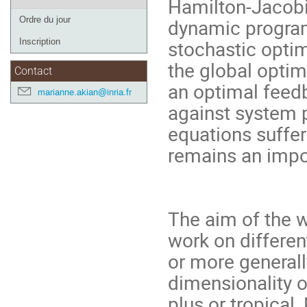
Hamilton-Jacobi
de
dynamic program
Ordre du jour
l'événement
stochastic optim
Inscription
the global opti
Contact
an optimal feedb
marianne.akian@inria.fr
against system p
equations suffer
remains an impor
The aim of the 
work on differe
or more generall
dimensionality o
plus or tropical