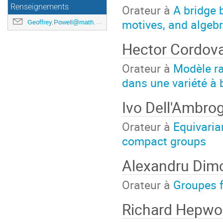
Orateur à
A bridge
Renseignements
motives, and algeb
Geoffrey.Powell@math.cnrs.fr
Hector Cordov
Orateur à
Modèle ra
dans une variété à 
Ivo Dell'Ambro
Orateur à
Equivaria
compact groups
Alexandru Dim
Orateur à
Groupes 
Richard Hepwo