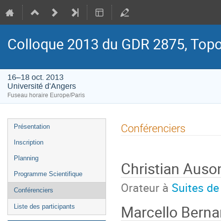
Colloque 2013 du GDR 2875, Topol
16–18 oct. 2013
Université d'Angers
Fuseau horaire Europe/Paris
Menu
Conférenciers
Présentation
de
Inscription
l'événement
Planning
Christian Auso
Programme Scientifique
Orateur à
Suites de
Conférenciers
Marcello Berna
Liste des participants