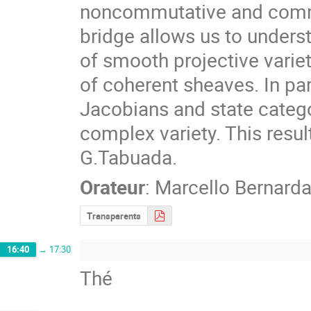
noncommutative and commu
bridge allows us to underst
of smooth projective variet
of coherent sheaves. In par
Jacobians and state catego
complex variety. This result
G.Tabuada.
Orateur
:
Marcello Bernarda
Transparents
16:40
→
17:30
Thé