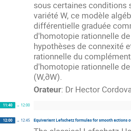
sous certaines conditions s
variété W, ce modèle algéb
différentielle graduée comm
d'homotopie rationnelle de
hypothèses de connexité et
rationnelle du complémenta
d'homotopie rationnelle de 
(W,∂W).
Orateur
:
Dr
Hector Cordova
11:40
→
12:00
Equivariant Lefschetz formulas for smooth actions 
12:00
→
12:45