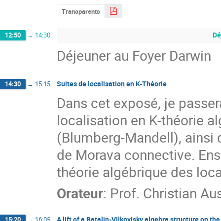
Transparents
Dé
12:50
→
14:30
Déjeuner au Foyer Darwin
Suites de localisation en K-Théorie
14:30
→
15:15
Dans cet exposé, je passera
localisation en K-théorie al
(Blumberg-Mandell), ainsi q
de Morava connective. Ensuit
théorie algébrique des loc
Orateur
:
Prof.
Christian Au
A lift of a Batalin-Vilkovisky algebra structure on t
15:20
→
16:05