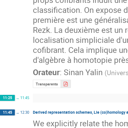
classification. On expose d
première est une généralisa
Rezk. La deuxième est un r
localisation simpliciale d'
cofibrant. Cela implique u
d'algèbre à homotopie près
Orateur
:
Sinan Yalin
(
Univers
Transparents
11:25
→
11:45
Derived representation schemes, Lie (co)homology 
11:45
→
12:30
We explicitly relate the 