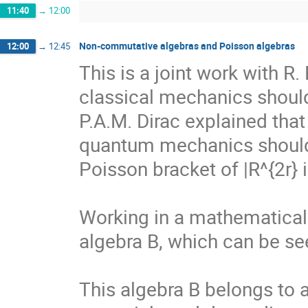
11:40
→
12:00
Non-commutative algebras and Poisson algebras
12:00
→
12:45
This is a joint work with R.
classical mechanics should
P.A.M. Dirac explained tha
quantum mechanics should 
Poisson bracket of |R^{2r} in classical mechanics.       
Working in a mathematical
algebra B, which can be se
This algebra B belongs to a