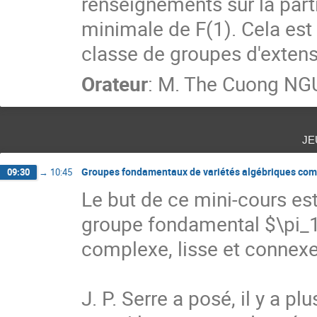
renseignements sur la partie
minimale de F(1). Cela est 
classe de groupes d'extens
Orateur
:
M.
The Cuong N
je
Groupes fondamentaux de variétés algébriques co
09:30
→
10:45
Le but de ce mini-cours est
groupe fondamental $\pi_1(
complexe, lisse et connexe
J. P. Serre a posé, il y a p