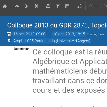
Retour à l'
Colloque 2013 du GDR 2875, Topolo
16 oct. 2013, 09:00
→
18 oct. 2013, 18:15
Europe/Paris
Amphi L005 (bâtiment L) (Université d'Angers)
Ce colloque est la ré
Description
Algébrique et Applicat
mathématiciens début
travaillant dans ce 
cours et des exposés