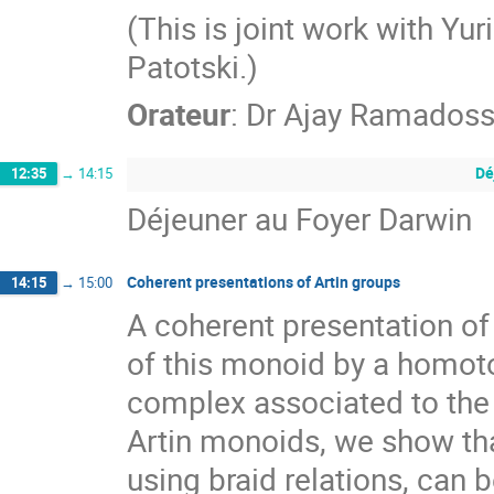
(This is joint work with Yur
Patotski.)
Orateur
:
Dr
Ajay Ramados
Dé
12:35
→
14:15
Déjeuner au Foyer Darwin
Coherent presentations of Artin groups
14:15
→
15:00
A coherent presentation of 
of this monoid by a homotop
complex associated to the p
Artin monoids, we show that
using braid relations, can 