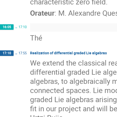
characteristic zero field.
Orateur
:
M.
Alexandre Que
16:05
→
17:10
Thé
Realization of differential graded Lie algebras
17:10
→
17:55
We extend the classical rea
differential graded Lie algeb
algebras, to algebraically 
connected spaces. Lie mode
graded Lie algebras arisin
fit in our project and will be