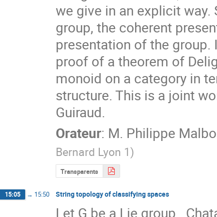
we give in an explicit way.
group, the coherent presen
presentation of the group. 
proof of a theorem of Delig
monoid on a category in te
structure. This is a joint 
Guiraud.
Orateur
:
M.
Philippe Malbo
Bernard Lyon 1
)
Transparents
String topology of classifying spaces
15:05
→
15:50
Let G be a Lie group.  Cha