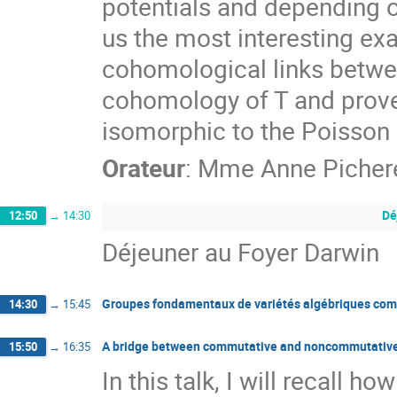
potentials and depending on
us the most interesting ex
cohomological links betwee
cohomology of T and prove
isomorphic to the Poisson
Orateur
:
Mme
Anne Picher
Dé
12:50
→
14:30
Déjeuner au Foyer Darwin
Groupes fondamentaux de variétés algébriques comp
14:30
→
15:45
A bridge between commutative and noncommutative 
15:50
→
16:35
In this talk, I will recall 