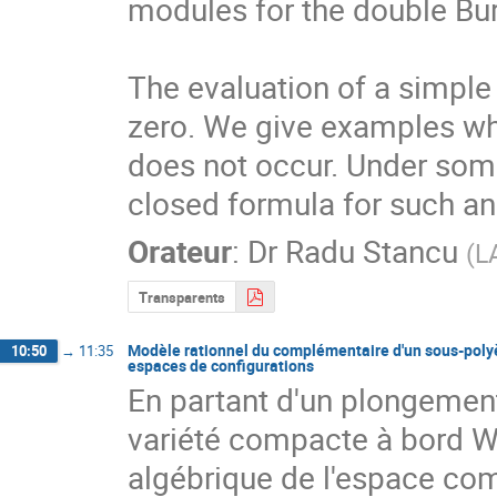
modules for the double Burn
The evaluation of a simple 
zero. We give examples whe
does not occur. Under some
closed formula for such an
Orateur
:
Dr
Radu Stancu
(
L
Transparents
Modèle rationnel du complémentaire d'un sous-polyè
10:50
→
11:35
espaces de configurations
En partant d'un plongemen
variété compacte à bord W,
algébrique de l'espace co