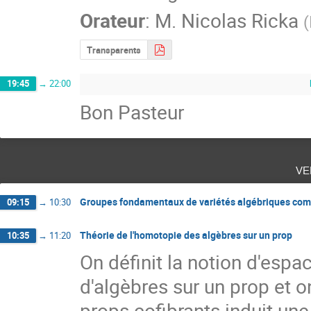
Orateur
:
M.
Nicolas Ricka
(
Transparents
19:45
→
22:00
Bon Pasteur
ve
Groupes fondamentaux de variétés algébriques comp
09:15
→
10:30
Théorie de l'homotopie des algèbres sur un prop
10:35
→
11:20
On définit la notion d'espac
d'algèbres sur un prop et o
props cofibrants induit une