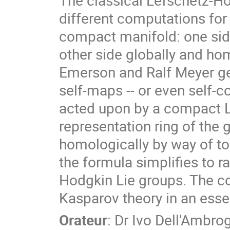
The classical Lefschetz-Ho
different computations for 
compact manifold: one side
other side globally and hom
Emerson and Ralf Meyer gen
self-maps -- or even self-
acted upon by a compact Lie
representation ring of the g
homologically by way of topo
the formula simplifies to ra
Hodgkin Lie groups. The co
Kasparov theory in an esse
Orateur
:
Dr
Ivo Dell'Ambro