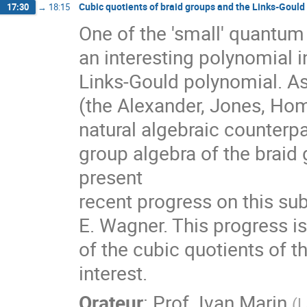
Cubic quotients of braid groups and the Links-Gould
17:30
→
18:15
One of the 'small' quantum
an interesting polynomial i
Links-Gould polynomial. As
(the Alexander, Jones, Hom
natural algebraic counterpa
group algebra of the braid g
present

recent progress on this subj
E. Wagner. This progress i
of the cubic quotients of t
interest.
Orateur
:
Prof.
Ivan Marin
(
L