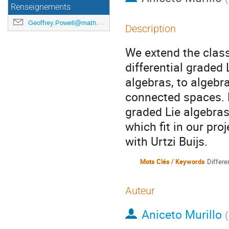
Renseignements
Geoffrey.Powell@math.cnrs.fr
Description
We extend the class
differential graded L
algebras, to algebr
connected spaces. L
graded Lie algebras
which fit in our proj
with Urtzi Buijs.
Mots Clés / Keywords
Differe
Auteur
Aniceto Murillo
(