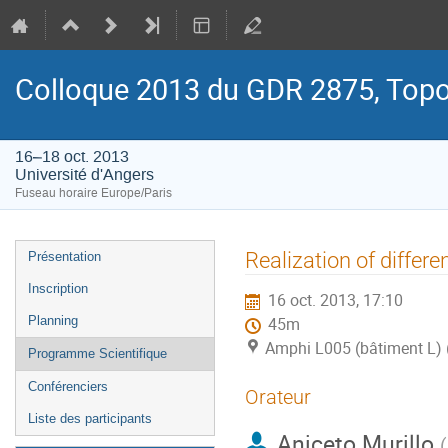
Colloque 2013 du GDR 2875, Topol
16–18 oct. 2013
Université d'Angers
Fuseau horaire Europe/Paris
Menu
Realization of differe
Présentation
de
Inscription
16 oct. 2013, 17:10
l'événement
Planning
45m
Amphi L005 (bâtiment L) (
Programme Scientifique
Conférenciers
Orateur
Liste des participants
Aniceto Murillo
(