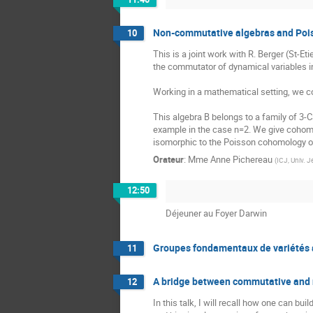
Non-commutative algebras and Poi
10
This is a joint work with R. Berger (St-E
the commutator of dynamical variables in quantum mecha
Working in a mathematical setting, we c
This algebra B belongs to a family of 3-C
example in the case n=2. We give cohomo
isomorphic to the Poisson cohomology o
Orateur
:
Mme
Anne Pichereau
(
ICJ, Univ. 
12:50
Déjeuner au Foyer Darwin
Groupes fondamentaux de variétés 
11
A bridge between commutative and 
12
In this talk, I will recall how one can 