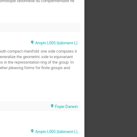
omotopie rationnelle du complémentaire ne 
Amphi L005 (bâtiment L)
ooth compact manifold: one side computes it 
eneralize the geometric side to equivariant 
in the representation ring of the group. In 
ather pleasing forms for finite groups and 
Foyer Darwin
Amphi L005 (bâtiment L)