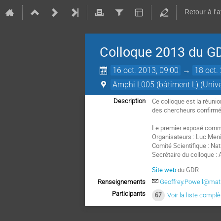
Retour à l'
Colloque 2013 du GD
16 oct. 2013, 09:00
→
18 oct.
Amphi L005 (bâtiment L) (Unive
Ce colloque est la réuni
Description
des chercheurs confirmé
Le premier exposé comme
Organisateurs : Luc Meni
Comité Scientifique : Na
Secrétaire du colloque :
Site web
du GDR
Renseignements
Geoffrey.Powell@math
Participants
67
Voir la liste complè