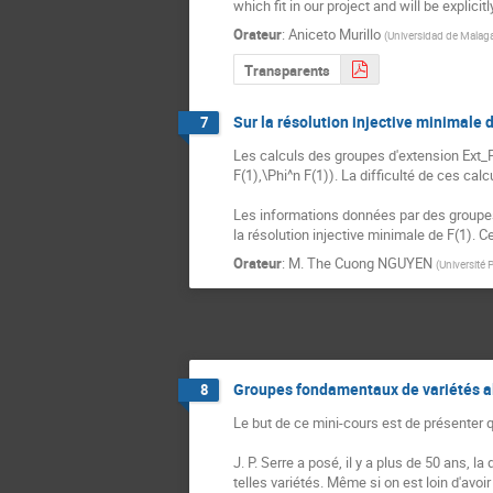
which fit in our project and will be explicitl
Orateur
:
Aniceto Murillo
(
Universidad de Malag
Transparents
Sur la résolution injective minimale
7
Les calculs des groupes d'extension Ext_P
F(1),\Phi^n F(1)). La difficulté de ces calc
Les informations données par des groupes 
la résolution injective minimale de F(1). 
Orateur
:
M.
The Cuong NGUYEN
(
Université 
Groupes fondamentaux de variétés 
8
Le but de ce mini-cours est de présenter 
J. P. Serre a posé, il y a plus de 50 ans,
telles variétés. Même si on est loin d'avoi