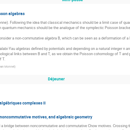
sson algebras
tienne). Following the idea that classical mechanics should be a limit case of qu
nics should be the analogue of the symplectic Poisson bracket of |R^{2r} in classical mechanics.          
onsider a non-commutative algebra B, which can be seen as a deformation of a P
alabi-Yau algebras defined by potentials and depending on a natural integer n and
logical links between B and T, as we obtain the Poisson cohomology of T and p
f T.
Jean Monnet
)
Déjeuner
algébriques complexes II
noncommutative motives, and algebraic geometry
build a bridge between noncommutative and commutative Chow motives. Crossing th