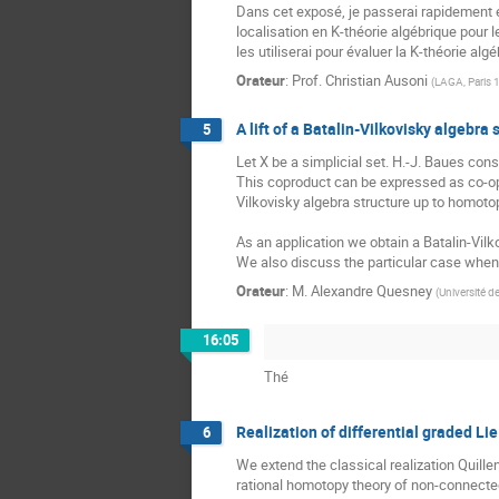
Dans cet exposé, je passerai rapidement e
localisation en K-théorie algébrique pour l
les utiliserai pour évaluer la K-théorie al
Orateur
:
Prof.
Christian Ausoni
(
LAGA, Paris 
A lift of a Batalin-Vilkovisky algebra
5
Let X be a simplicial set. H.-J. Baues cons
This coproduct can be expressed as co-oper
Vilkovisky algebra structure up to homoto
As an application we obtain a Batalin-Vilk
We also discuss the particular case when t
Orateur
:
M.
Alexandre Quesney
(
Université d
16:05
Thé
Realization of differential graded Li
6
We extend the classical realization Quillen
rational homotopy theory of non-connected