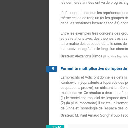
les dernières années ont vu de progrès sig
L'idée centrale est que les représentations 
même celles de rang un (et les groupes d
dans les systèmes locaux associés) contie
Entre les exemples très concrets des gr
et les relations avec des théories très va
la formalité des espaces dans le sens de D
instructive et agréable le long d'un chemi
Orateur
:
Alexandru Dimca
(
Univ. Nice Sophia A
Formalité multiplicative de l'opérad
9
Lambrechts et Volic ont donné les détails d
Kontsevich (équivalente à l'opérade des p
esquisser la preuve), en utilisant la thé
multiplicative. Ce résultat a deux conséq
(1) le model cosimplicial de l'espace des
(2) (la plus importante) il existe un isom
de Sinha et l'homologie de l'espace des l
Orateur
:
M.
Paul Arnaud Songhafouo Ts
11:40