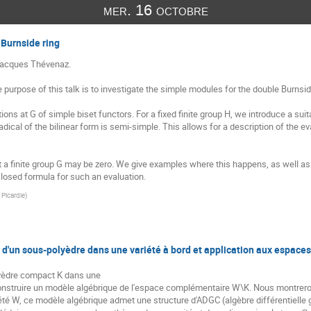
mer. 16 octobre
 Burnside ring
Jacques Thévenaz.

he purpose of this talk is to investigate the simple modules for the double Burnsid
ions at G of simple biset functors. For a fixed finite group H, we introduce a suit
radical of the bilinear form is semi-simple. This allows for a description of the e
at a finite group G may be zero. We give examples where this happens, as well a
closed formula for such an evaluation.
 Picardie
)
d'un sous-polyèdre dans une variété à bord et application aux espaces
yèdre compact K dans une

onstruire un modèle algébrique de l'espace complémentaire W\K. Nous montrerons
iété W, ce modèle algébrique admet une structure d'ADGC (algèbre différentielle