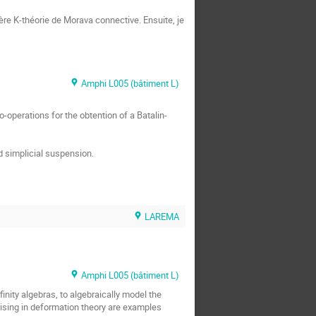
ère K-théorie de Morava connective. Ensuite, je 
Amphi L005 (bâtiment L)
-operations for the obtention of a Batalin-
 simplicial suspension.

LAREMA
Amphi L005 (bâtiment L)
inity algebras, to algebraically model the 
sing in deformation theory are examples 