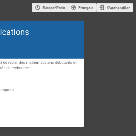
Europe/Paris
Français
S'authentifier
ications
est de réunir des mathématiciens débutants et
sés de recherche.
thampton)