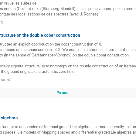
n revue les suites de

es entiers (Quillen) et ku (Blumberg-Mandell), ainsi qu'une variante pour la premi
gébrique des localisations de ces spectres (avec J. Rognes).
13
)
 structure on the double cobar construction
tructed an explicit coproduct on the cobar construction of X.

ations on the chain complex of X. We establish a criterion in terms of these co
py (in the sense of Gerstenhaber-Voronov) on the double cobar construction.

ovisky algebra structure up to homotopy on the double construction of an iterated
he ground ring is a characteristic zero field.
e Nantes
)
Pause
e algebras
 functor to unbounded differential graded Lie algebras, or more generally, to L-inf
 spaces. Lie models of Mapping spaces and differential graded Lie algebras ari