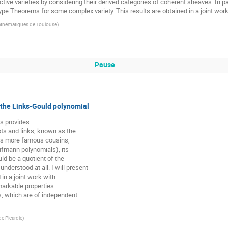
ctive varieties by considering their derived categories of coherent sheaves. In pa
type Theorems for some complex variety. This results are obtained in a joint wor
Mathématiques de Toulouse
)
Pause
 the Links-Gould polynomial
s provides

ots and links, known as the

ts more famous cousins,

fmann polynomials), its

ld be a quotient of the

nderstood at all. I will present

in a joint work with

arkable properties

s, which are of independent

e Picardie
)