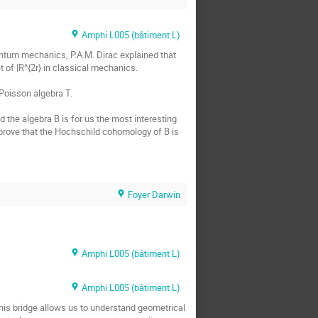
Amphi L005 (bâtiment L)
antum mechanics, P.A.M. Dirac explained that 
                                             

oisson algebra T.

 the algebra B is for us the most interesting 
rove that the Hochschild cohomology of B is 
Foyer Darwin
Amphi L005 (bâtiment L)
Amphi L005 (bâtiment L)
is bridge allows us to understand geometrical 