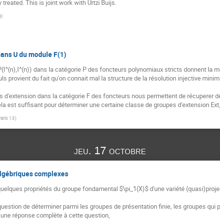
y treated. This is joint work with Urtzi Buijs.
a
)
 dans U du module F(1)
(I^(n),I^(n)) dans la catégorie P des foncteurs polynomiaux stricts donnent la m
uls provient du fait qu'on connait mal la structure de la résolution injective minima
d'extension dans la catégorie F des foncteurs nous permettent de récuperer des
Cela est suffisant pour déterminer une certaine classe de groupes d'extension Ext
Paris 13
)
jeu. 17 octobre
algébriques complexes
quelques propriétés du groupe fondamental $\pi_1(X)$ d'une variété (quasi)proje
 la question de déterminer parmi les groupes de présentation finie, les groupes q
r une réponse complète à cette question,
