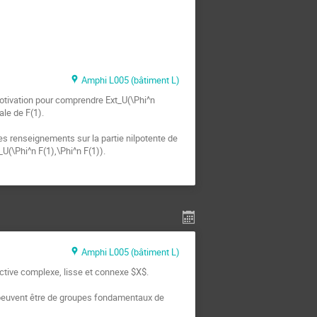
Amphi L005 (bâtiment L)
otivation pour comprendre Ext_U(\Phi^n 
le de F(1). 

 renseignements sur la partie nilpotente de 
_U(\Phi^n F(1),\Phi^n F(1)).
Amphi L005 (bâtiment L)
ctive complexe, lisse et connexe $X$.

ui peuvent être de groupes fondamentaux de 