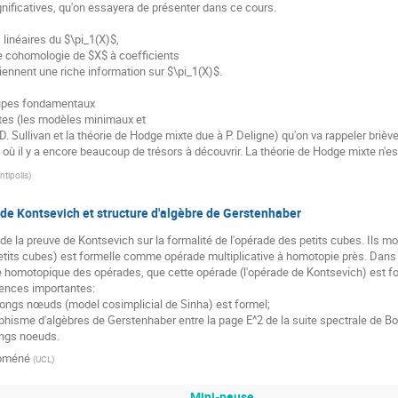
nificatives, qu'on essayera de présenter dans ce cours.

linéaires du $\pi_1(X)$,

e cohomologie de $X$ à coefficients

nnent une riche information sur $\pi_1(X)$.

oupes fondamentaux

stes (les modèles minimaux et

. Sullivan et la théorie de Hodge mixte due à P. Deligne) qu'on va rappeler bri
n où il y a encore beaucoup de trésors à découvrir. La théorie de Hodge mixte n'es
ntipolis
)
e de Kontsevich et structure d'algèbre de Gerstenhaber
e la preuve de Kontsevich sur la formalité de l'opérade des petits cubes. Ils mon
etits cubes) est formelle comme opérade multiplicative à homotopie près. Dans c
orie homotopique des opérades, que cette opérade (l'opérade de Kontsevich) est 
uences importantes:

 longs nœuds (model cosimplicial de Sinha) est formel;

orphisme d'algèbres de Gerstenhaber entre la page E^2 de la suite spectrale de Bo
ongs noeuds.
opméné
(
UCL
)
Mini-pause