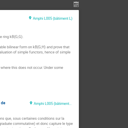
Amphi L005 (bâtiment L)
e ring kB(G;G).

able bilinear form on kB(G;H) and prove that 
valuation of simple functors, hence of simple 
s where this does not occur. Under some 
 de
Amphi L005 (bâtiment L)
 que, sous certaines conditions sur la 
 graduée commutative) et donc capture le type 