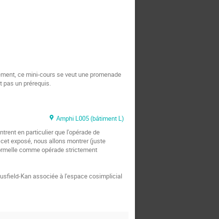
èvement, ce mini-cours se veut une promenade 
t pas un prérequis.
Amphi L005 (bâtiment L)
trent en particulier que l'opérade de 
et exposé, nous allons montrer (juste 
formelle comme opérade strictement 
usfield-Kan associée à l'espace cosimplicial 