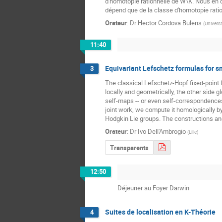
d'homotopie rationnelle de W\K. Nous en 
dépend que de la classe d'homotopie ratio
Orateur
:
Dr
Hector Cordova Bulens
(
Universi
11:40
Equivariant Lefschetz formulas for 
3
The classical Lefschetz-Hopf fixed-point 
locally and geometrically, the other side 
self-maps -- or even self-correspondences 
joint work, we compute it homologically by 
Hodgkin Lie groups. The constructions and
Orateur
:
Dr
Ivo Dell'Ambrogio
(
Lille
)
Transparents
12:50
Déjeuner au Foyer Darwin
Suites de localisation en K-Théorie
4