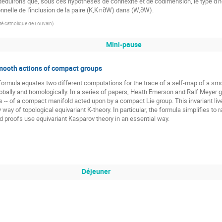
déduirons que, sous ces hypothèses de connexité et de codimension, le type d'h
nnelle de l'inclusion de la paire (K,K∩∂W) dans (W,∂W).
té catholique de Louvain
)
Mini-pause
smooth actions of compact groups
formula equates two different computations for the trace of a self-map of a sm
globally and homologically. In a series of papers, Heath Emerson and Ralf Meyer g
-- of a compact manifold acted upon by a compact Lie group. This invariant lives 
way of topological equivariant K-theory. In particular, the formula simplifies to r
 proofs use equivariant Kasparov theory in an essential way.
Déjeuner