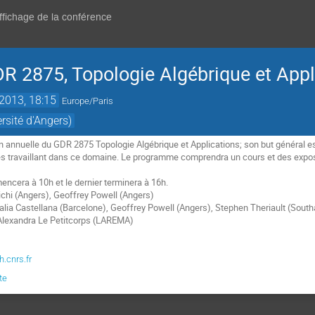
affichage de la conférence
R 2875, Topologie Algébrique et Appl
 2013, 18:15
Europe/Paris
rsité d'Angers)
on annuelle du GDR 2875 Topologie Algébrique et Applications; son but général 
s travaillant dans ce domaine. Le programme comprendra un cours et des expo
ncera à 10h et le dernier terminera à 16h.
chi (Angers), Geoffrey Powell (Angers)
talia Castellana (Barcelone), Geoffrey Powell (Angers), Stephen Theriault (Sou
 Alexandra Le Petitcorps (LAREMA)
.cnrs.fr
te