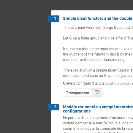
Simple biset functors and the double
1
This is a joint work with Serge Bouc and 
Let G be a finite group and k be a field. T
It turns out that these modules are evaluat
the quotient of the functor kB(-;H) by the 
modules for the double Burnside ring.

The evaluation of a simple biset functor 
restrictive conditions on G we can give a 
Orateur
:
Dr
Radu Stancu
(
LAMFA, Université de
Transparents
Modèle rationnel du complémentaire 
2
configurations
En partant d'un plongement d'un sous-pol
variété compacte à bord W, nous allons c
codimension et sur la connexité de la var