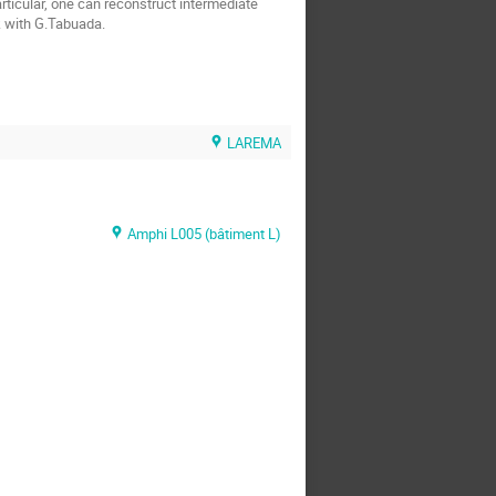
rticular, one can reconstruct intermediate 
k with G.Tabuada.
LAREMA
Amphi L005 (bâtiment L)