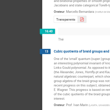
and birational properties of smooth proje
Jacobians and state categorical Torelli-
Orateur
:
Marcello Bernardara
(
Institut de 
Transparents
16:40
Thé
Cubic quotients of braid groups and
13
One of the 'small' quantum (super-)group
an interesting polynomial invariant of kn
Links-Gould polynomial. As opposed to i
(the Alexander, Jones, Homfly-pt and Kau
natural algebraic counterpart, which shou
group algebra of the braid group was not u
recent progress on this subject, obtained 
E. Wagner. This progress is based on rem
of the cubic quotients of the braid group
interest.
Orateur
:
Prof.
Ivan Marin
(
LAMFA, Université d