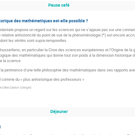
Pause café
orique des mathématiques est‑elle possible ?
antale propose un regard sur les sciences qui ne s’appuie pas sur une connai
e relative anhistoricité du point de vue de la phénoménologie (*) est encore accr
nt les vérités sont supra-temporelles.
s husserliens, en particulier la Crise des sciences européennes et l’Origine de l
ique des mathématiques qui donne tout son poids à la dimension historique de l
e la science.
la pertinence d’une telle philosophie des mathématiques dans ses rapports avec 
rl comme du « plus anhistorique des professeurs »
e Gilles Gaston Granger
)
Déjeuner
1