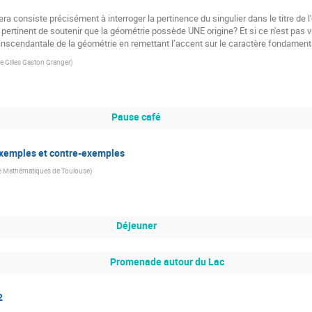
 consiste précisément à interroger la pertinence du singulier dans le titre de l'
ertinent de soutenir que la géométrie possède UNE origine? Et si ce n'est pas 
scendantale de la géométrie en remettant l’accent sur le caractère fondamental
e Gilles Gaston Granger
)
Pause café
xemples et contre-exemples
de Mathématiques de Toulouse
)
Déjeuner
Promenade autour du Lac
2