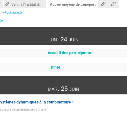
Venir à l'Institut de Mathématiques de Toulouse
Autres moyens de transport
v-toulouse.fr
te
lun. 24 juin
Accueil des participants
Dîner
mar. 25 juin
s systèmes dynamiques à la combinatoire 1
boratoire de Mathématiques d'Orsay
)