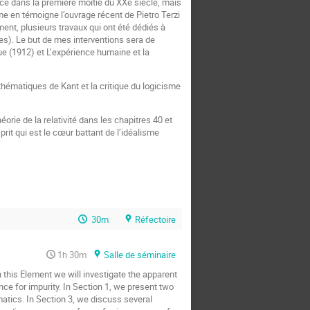
ce dans la première moitié du XXe siècle, mais
 en témoigne l’ouvrage récent de Pietro Terzi
nt, plusieurs travaux qui ont été dédiés à
es). Le but de mes interventions sera de
 (1912) et L’expérience humaine et la
athématiques de Kant et la critique du logicisme
orie de la relativité dans les chapitres 40 et
sprit qui est le cœur battant de l’idéalisme
30m
Réfectoire
1h 30m
Salle de séminaire
In this Element we will investigate the apparent
ce for impurity. In Section 1, we present two
matics. In Section 3, we discuss several