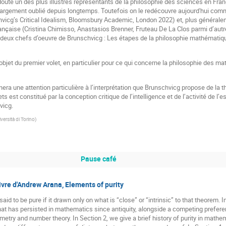
ute un des plus illustres représentants de la philosophie des sciences en Fran
argement oublié depuis longtemps. Toutefois on le redécouvre aujourd'hui comme
icg’s Critical Idealism, Bloomsbury Academic, London 2022) et, plus généraleme
rançaise (Cristina Chimisso, Anastasios Brenner, Fruteau De La Clos parmi d’autr
eux chefs d’oeuvre de Brunschvicg : Les étapes de la philosophie mathématique
’objet du premier volet, en particulier pour ce qui concerne la philosophie des m
ra une attention particulière à l’interprétation que Brunschvicg propose de la thé
ets est constitué par la conception critique de l’intelligence et de l’activité de l’e
vicg.
versità di Torino
)
Pause café
ivre d'Andrew Arana, Elements of purity
aid to be pure if it drawn only on what is “close” or “intrinsic” to that theorem. 
hat has persisted in mathematics since antiquity, alongside a competing preferen
metry and number theory. In Section 2, we give a brief history of purity in mathe