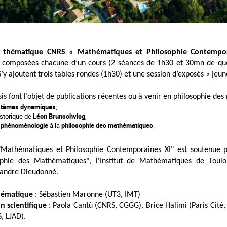
e thématique CNRS « Mathématiques et Philosophie Contempor
s composées chacune d’un cours (2 séances de 1h30 et 30mn de que
’y ajoutent trois tables rondes (1h30) et une session d’exposés « jeu
is font l’objet de publications récentes ou à venir en philosophie des
ystèmes dynamiques
,
istorique de
Léon Brunschvicg
,
a
phénoménologie
à la
philosophie des mathématiques
.
"Mathématiques et Philosophie Contemporaines XI" est soutenue 
phie des Mathématiques", l'Institut de Mathématiques de Toul
xandre Dieudonné.
thématique
: Sébastien Maronne (UT3, IMT)
n scientifique
: Paola Cantù (CNRS, CGGG), Brice Halimi (Paris Cité,
, LJAD).