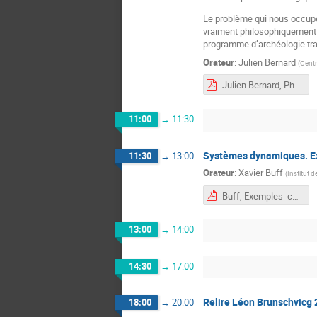
Le problème qui nous occupera
vraiment philosophiquement p
programme d’archéologie tran
Orateur
:
Julien Bernard
(
Centr
Julien Bernard, Phénoménologie et philosophie des mathématiques.pdf
11:00
→
11:30
Systèmes dynamiques. E
11:30
→
13:00
Orateur
:
Xavier Buff
(
Institut 
Buff, Exemples_contre_Exemples_Systèmes_Dynamiques.pdf
13:00
→
14:00
14:30
→
17:00
Relire Léon Brunschvicg 
18:00
→
20:00