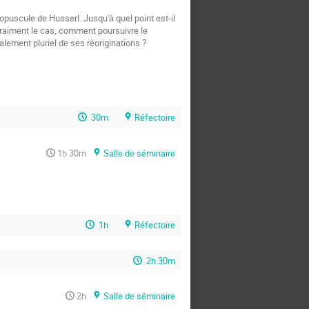
opuscule de Husserl. Jusqu'à quel point est-il
vraiment le cas, comment poursuivre le
ement pluriel de ses réoriginations ?
30m
Réfectoire
1h 30m
Salle de séminaire
1h
Réfectoire
2h 30m
2h
Salle de séminaire