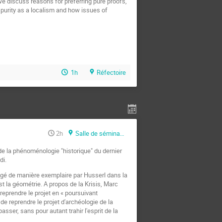
we discuss reasons for preferring pure proofs,
n purity as a localism and how issues of
1h
Réfectoire
2h
Salle de séminaire
e la phénoménologie "historique" du dernier
di.
dégagé de manière exemplaire par Husserl dans la
st la géométrie. A propos de la Krisis, Marc
 reprendre le projet en « poursuivant
de reprendre le projet d'archéologie de la
sser, sans pour autant trahir l'esprit de la