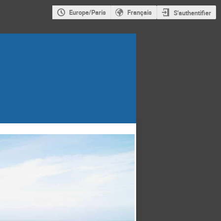
Europe/Paris
Français
S'authentifier