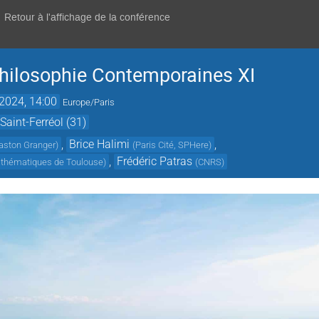
Retour à l'affichage de la conférence
hilosophie Contemporaines XI
 2024, 14:00
Europe/Paris
Saint-Ferréol (31)
,
Brice Halimi
,
Gaston Granger
)
(
Paris Cité, SPHere
)
,
Frédéric Patras
Mathématiques de Toulouse
)
(
CNRS
)