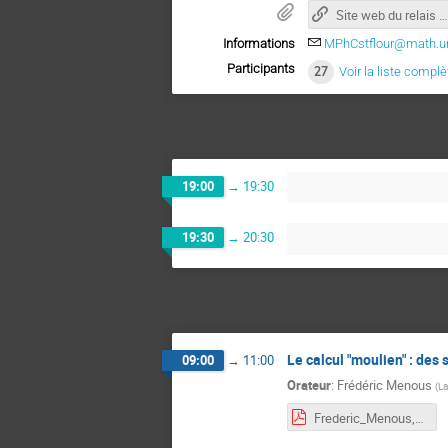
Site web du relais des quatre vents
Informations
MPhCstflour@math.uni
Participants
27
Voir la liste complè
19:00
→
19:30
19:30
→
20:30
Le calcul "moulien" : de
09:00
→
11:00
Orateur
:
Frédéric Menous
(
La
Frederic_Menous, systemes_dynamiques_combinatoire.pdf