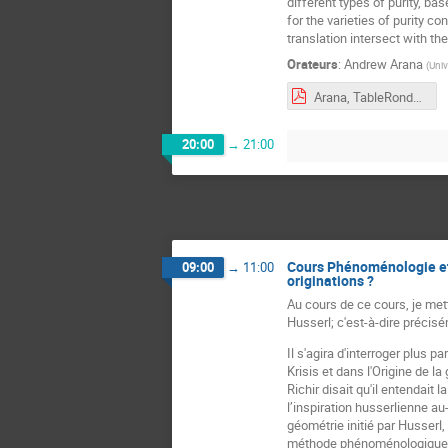
different types of purity, b
for the varieties of purity c
translation intersect with t
Orateurs
:
Andrew Arana
(
Univ
Arana, TableRondeElementsofPurity.pdf
20:00
→
21:00
Cours Phénoménologie et
09:00
→
11:00
originations ?
Au cours de ce cours, je met
Husserl; c'est-à-dire précis
Il s'agira d'interroger plus 
Krisis et dans l'Origine de l
Richir disait qu'il entendait
l’inspiration husserlienne au
géométrie initié par Husserl,
méthode phénoménologique