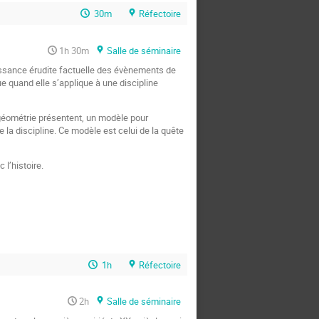
30m
Réfectoire
1h 30m
Salle de séminaire
ssance érudite factuelle des évènements de
ue quand elle s’applique à une discipline
a géométrie présentent, un modèle pour
a discipline. Ce modèle est celui de la quête
l’histoire.
1h
Réfectoire
2h
Salle de séminaire