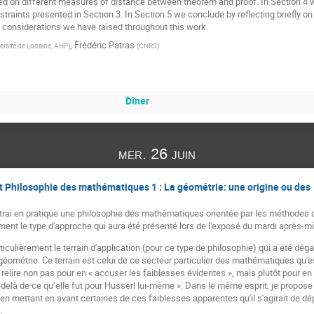
ased on different measures of distance between theorem and proof. In Section 4 
onstraints presented in Section 3. In Section 5 we conclude by reflecting briefly o
he considerations we have raised throughout this work.
,
Frédéric Patras
ersité de Lorraine, AHP
)
(
CNRS
)
Dîner
mer. 26 juin
 Philosophie des mathématiques 1 : La géométrie: une origine ou des
trai en pratique une philosophie des mathématiques orientée par les méthodes d
ément le type d'approche qui aura été présenté lors de l'exposé du mardi après-mi
particulièrement le terrain d'application (pour ce type de philosophie) qui a été 
a géométrie. Ce terrain est celui de ce secteur particulier des mathématiques qu'e
 la relire non pas pour en « accuser les faiblesses évidentes », mais plutôt pour en
-delà de ce qu’elle fut pour Husserl lui-même ». Dans le même esprit, je propose 
 en mettant en avant certaines de ces faiblesses apparentes qu'il s'agirait de dépa
.