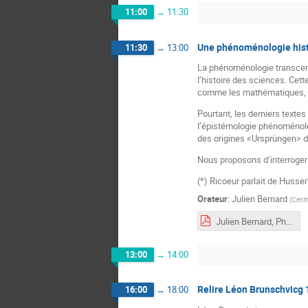
11:00
→
11:30
Une phénoménologie hist
11:30
→
13:00
La phénoménologie transcend
l’histoire des sciences. Cett
comme les mathématiques, do
Pourtant, les derniers texte
l’épistémologie phénoménolog
des origines <Ursprüngen> d
Nous proposons d’interroger 
(*) Ricoeur parlait de Husse
Orateur
:
Julien Bernard
(
Centr
Julien Bernard, Phénoménologie et philosophie des mathématiques.pdf
13:00
→
14:00
Relire Léon Brunschvicg 
16:00
→
18:00