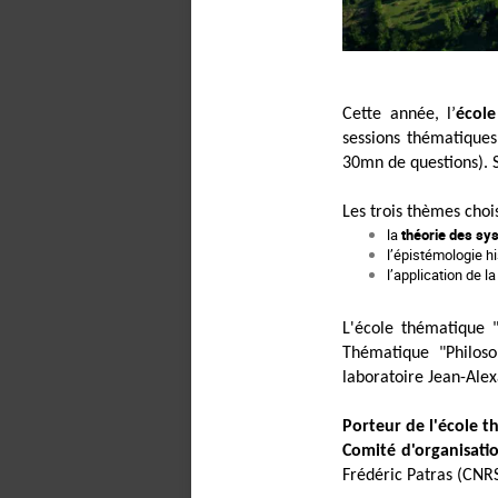
Cette année, l’
écol
sessions thématique
30mn de questions). S
Les trois thèmes chois
la
théorie des s
l’épistémologie h
l’application de l
L'école thématique 
Thématique "Philoso
laboratoire Jean-Ale
Porteur de l'école 
Comité d'organisatio
Frédéric Patras (CNRS