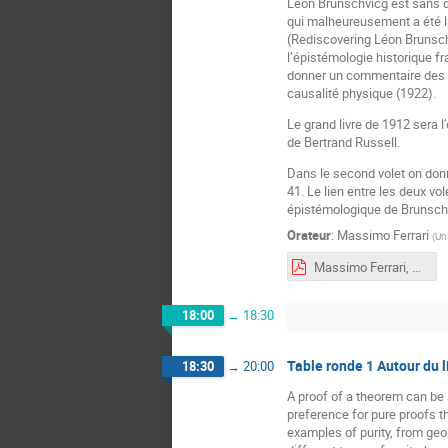
Léon Brunschvicg est sans do
qui malheureusement a été l
(Rediscovering Léon Brunschv
l’épistémologie historique f
donner un commentaire des d
causalité physique (1922).
Le grand livre de 1912 sera l
de Bertrand Russell.
Dans le second volet on donne
41. Le lien entre les deux vol
épistémologique de Brunsch
Orateur
:
Massimo Ferrari
(
Uni
Massimo Ferrari, Brunschvicg_1.pdf
18:00
→
18:30
Table ronde 1 Autour du l
18:30
→
20:00
A proof of a theorem can be s
preference for pure proofs t
examples of purity, from geo