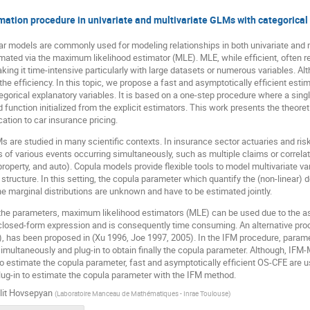
ation procedure in univariate and multivariate GLMs with categorical
ar models are commonly used for modeling relationships in both univariate and 
timated via the maximum likelihood estimator (MLE). MLE, while efficient, often
ing it time-intensive particularly with large datasets or numerous variables. Alt
the efficiency. In this topic, we propose a fast and asymptotically efficient esti
gorical explanatory variables. It is based on a one-step procedure where a sing
d function initialized from the explicit estimators. This work presents the theoret
cation to car insurance pricing.
s are studied in many scientific contexts. In insurance sector actuaries and ris
ies of various events occurring simultaneously, such as multiple claims or correla
, property, and auto). Copula models provide flexible tools to model multivariate 
tructure. In this setting, the copula parameter which quantify the (non-linear)
e marginal distributions are unknown and have to be estimated jointly.
r the parameters, maximum likelihood estimators (MLE) can be used due to the a
 closed-form expression and is consequently time consuming. An alternative pro
, has been proposed in (Xu 1996, Joe 1997, 2005). In the IFM procedure, param
imultaneously and plug-in to obtain finally the copula parameter. Although, IFM-
to estimate the copula parameter, fast and asymptotically efficient OS-CFE are 
ug-in to estimate the copula parameter with the IFM method.
ilit Hovsepyan
(
Laboratoire Manceau de Mathématiques - Inrae Toulouse
)