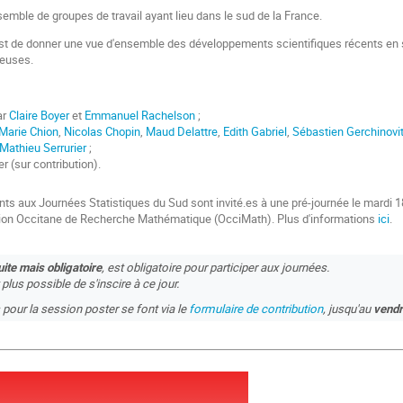
emble de groupes de travail ayant lieu dans le sud de la France.
st de donner une vue d'ensemble des développements scientifiques récents en s
.euses.
ar
Claire Boyer
et
Emmanuel Rachelson
;
Marie Chion
,
Nicolas Chopin
,
Maud Delattre
,
Edith Gabriel
,
Sébastien Gerchinovi
Mathieu Serrurier
;
r (sur contribution).
nts aux Journées Statistiques du Sud sont invité.es à une pré-journée le mardi 1
ion Occitane de Recherche Mathématique (OcciMath)
. Plus d'informations
ici
.
ite mais obligatoire
, est obligatoire pour participer aux journées.
 plus possible de s'inscire à ce jour.
our la session poster se font via le
formulaire de contribution
, jusqu'au
vendr