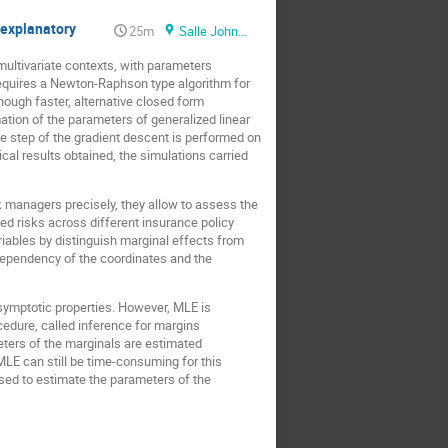
 explanatory
25m
Salle Johnson
multivariate contexts, with parameters
 requires a Newton-Raphson type algorithm for
hough faster, alternative closed form
mation of the parameters of generalized linear
le step of the gradient descent is performed on
ical results obtained, the simulations carried
k managers precisely, they allow to assess the
ted risks across different insurance policy
variables by distinguish marginal effects from
 dependency of the coordinates and the
symptotic properties. However, MLE is
cedure, called inference for margins
eters of the marginals are estimated
MLE can still be time-consuming for this
used to estimate the parameters of the