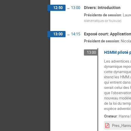
Divers: Introduction
12:50
→
13:00
Présidents de session
:
Laur
Mathématiques de Toulouse
)
Exposé court: Applicatio
13:00
→
14:15
Président de session
:
Nicola
HSMM piloté pa
13:00
Les adventices s
dynamique repose
cette dynamiqu
étend les HMM au
qui entrent dans
serait celui de
que l'observati
nouveau modèle g
de la loi du tem
espèce adventic
Orateur
:
Hanna 