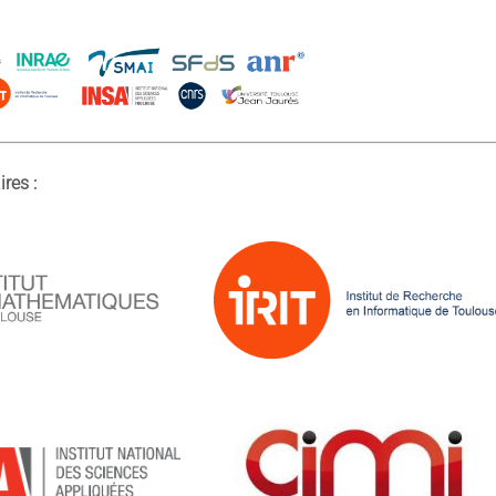
res :
.__