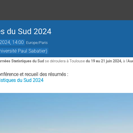
es du Sud 2024
 2024, 14:00
Europe/Paris
niversité Paul Sabatier)
rnées Statistiques du Sud
se déroulera à Toulouse
du 19 au 21 juin 2024,
à l'
Aud
férence et recueil des résumés :
istiques du Sud 2024