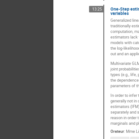
One-Step estim
13:25
variables
Generalized line
traditionally es
computation, mak
estimators lack 
models with cate
the log-likelihoo
out and an appli
Multivariate GLM
joint probabilit
types (e.g., life
the dependence s
parameters of th
In order to infe
generally not in
estimators (IFM)
separately and s
reason in order 
marginals and pl
Orateur
:
Mme
L