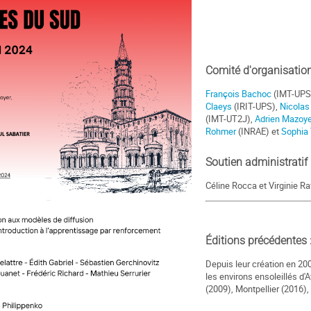
Comité d'organisation
François Bachoc
(IMT-UPS
Claeys
(IRIT-UPS),
Nicolas
(IMT-UT2J),
Adrien Mazoye
Rohmer
(INRAE) et
Sophia
Soutien administratif 
__
Céline Rocca et Virginie Ra
Éditions précédentes 
Depuis leur création en 20
les environs ensoleillés d'A
(2009), Montpellier (2016),