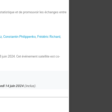
tatistique et de promouvoir les échanges entre
tz
,
Constantin Philippenko
,
Frédéric Richard
,
8 juin 2024. Cet événement satellite est co-
edi 14 juin 2024
(inclus).