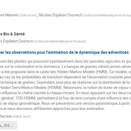
ent Manivel
,
Nicolas Enjalbert Courrech
(
CNRS et IMT
)
(
Institut de Mathématiques de Toulo
ns Bio & Santé
s Enjalbert Courrech
(
Institut de Mathématiques de Toulouse
)
r les observations pour l'estimation de la dynamique des adventices
ont des plantes qui poussent spontanément dans les parcelles agricoles et qui 
 sur la colonisation et la dormance. La banque de graines n'étant jamais obser
e a été proposée dans le cadre des Hidden Markov Models (HMM). Ce modèle,
 cas où les probabilités de transition dépendent de l'observation courante pou
 la banque de graines. Cependant, pour plus de réalisme sur la distribution de la 
s Hidden Semi-Markov Models (HSMM). Néanmoins la notion de durée de séjour dan
on influence la chaîne cachée à chaque instant. En nous appuyant sur les de
énéral : l'OD-HSMM, permettant à la fois de tenir compte d'une influence des d
ps de séjour géométrique. Nous en présentons une version paramétrique à parti
e et nous discutons différentes approches pour leur estimation.
Bacave
(
INRAE, MIAT
)
Pres_Hanna_JSS.pdf