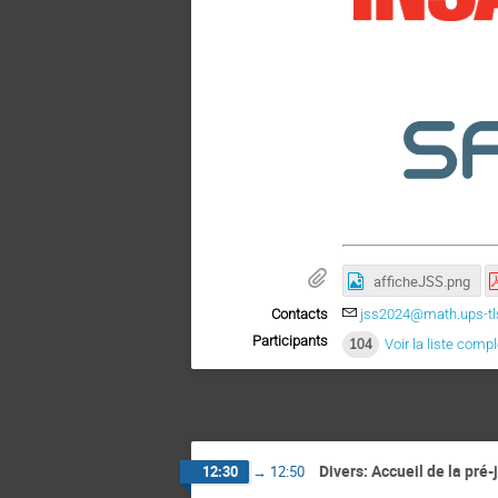
afficheJSS.png
Contacts
jss2024@math.ups-tls
Participants
104
Voir la liste comp
Divers: Accueil de la pré
12:30
→
12:50