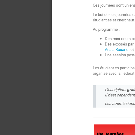
Ces journées sont un ens
Le but de ces journées e
étudiant.es et chercheur
Au programme :
Des mini-cours p
Des exposés par
Anaïs Rouanet
et
Une session poste
Les étudiant.es participa
organisé avec la
Fédérat
L'inscription,
gratu
Il n'est cependant
Les soumissions p