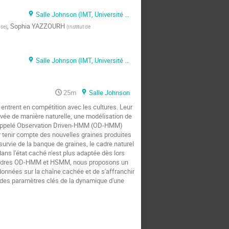
Salle Johnson (IMT, Université Paul Sabatier)
,
Sophia YAZZOURH
use
)
(
Institut de
Salle Johnson (IMT, Université Paul Sabatier)
25m
Salle Johnson
entrent en compétition avec les cultures. Leur
vée de manière naturelle, une modélisation de
 appelé Observation Driven-HMM (OD-HMM)
r tenir compte des nouvelles graines produites
survie de la banque de graines, le cadre naturel
s l'état caché n'est plus adaptée dès lors
ux cadres OD-HMM et HSMM, nous proposons un
onnées sur la chaîne cachée et de s'affranchir
r des paramètres clés de la dynamique d'une