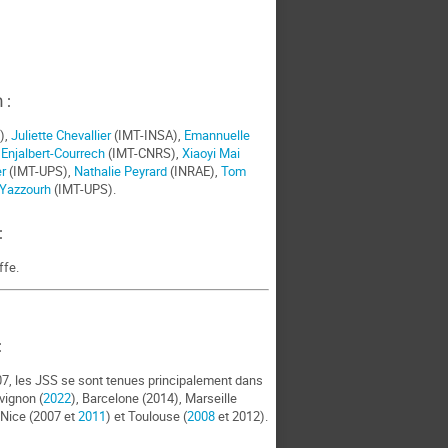
 :
),
Juliette Chevallier
(IMT-INSA),
Emannuelle
 Enjalbert-Courrech
(IMT-CNRS),
Xiaoyi Mai
r
(IMT-UPS),
Nathalie Peyrard
(INRAE),
Tom
 Yazzourh
(IMT-UPS).
:
ffe.
:
07, les JSS se sont tenues principalement dans
vignon (
2022
), Barcelone (2014), Marseille
 Nice (2007 et
2011
) et Toulouse (
2008
et 2012).