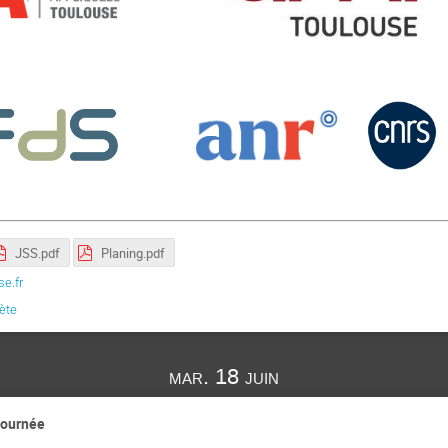
JSS.pdf
Planing.pdf
e.fr
lète
mar. 18 juin
-journée