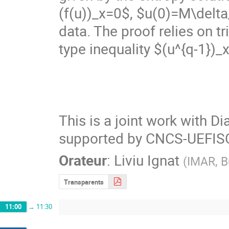
(f(u))_x=0$, $u(0)=M\delta_
data. The proof relies on tr
type inequality $(u^{q-1})_x
This is a joint work with Dia
supported by CNCS-UEFISC
Orateur
:
Liviu Ignat
(
IMAR, B
Transparents
11:00
→
11:30