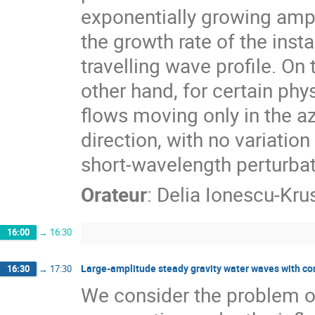
exponentially growing ampl
the growth rate of the inst
travelling wave profile. On t
other hand, for certain physi
flows moving only in the az
direction, with no variation 
short-wavelength perturbat
Orateur
:
Delia Ionescu-Kru
16:00
→
16:30
Large-amplitude steady gravity water waves with con
16:30
→
17:30
We consider the problem of