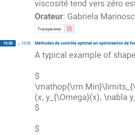
viscosité tend vers zéro e
Orateur
:
Gabriela Marinosc
Transparents
Méthodes de contrôle optimal en optimisation de fo
15:00
→
16:00
A typical example of shape
$

\mathop{\rm Min}\limits_{\
(x, y_{\Omega}(x), \nabla y
$

$
