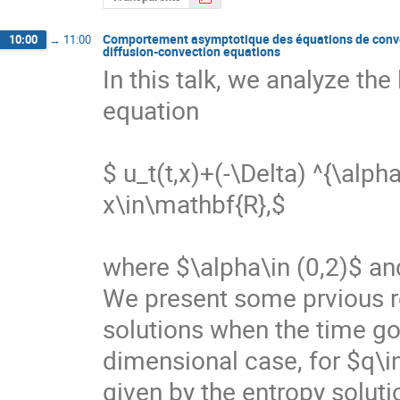
Comportement asymptotique des équations de convect
10:00
→
11:00
diffusion-convection equations
In this talk, we analyze the
equation

$ u_t(t,x)+(-\Delta) ^{\alpha/
x\in\mathbf{R},$

where $\alpha\in (0,2)$ and 
We present some prvious re
solutions when the time goe
dimensional case, for $q\in
given by the entropy soluti