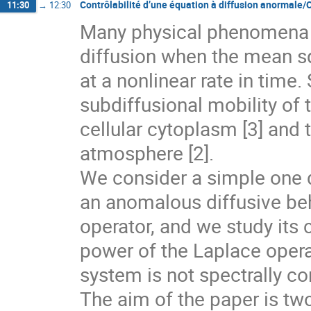
Contrôlabilité d’une équation à diffusion anormale/C
11:30
→
12:30
Many physical phenomena 
diffusion when the mean sq
at a nonlinear rate in time
subdiffusional mobility o
cellular cytoplasm [3] and 
atmosphere [2].
We consider a simple one 
an anomalous diffusive beha
operator, and we study its co
power of the Laplace operat
system is not spectrally con
The aim of the paper is twof