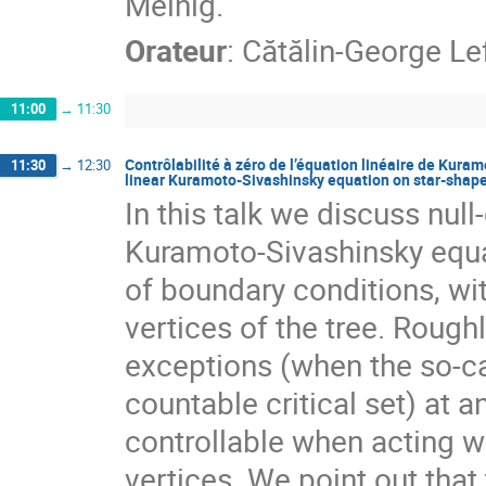
Melnig.
Orateur
:
Cătălin-George Le
11:00
→
11:30
Contrôlabilité à zéro de l’équation linéaire de Kuramo
11:30
→
12:30
linear Kuramoto-Sivashinsky equation on star-shape
In this talk we discuss null-
Kuramoto-Sivashinsky equat
of boundary conditions, wi
vertices of the tree. Roug
exceptions (when the so-ca
countable critical set) at a
controllable when acting wi
vertices. We point out that t