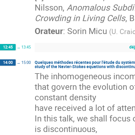
Nilsson,
Anomalous Subdif
Crowding in Living Cells
, 
Orateur
:
Sorin Micu
(
U. Crai
dé
12:45
→
13:45
Quelques méthodes récentes pour l'étude du système
14:00
→
15:00
study of the Navier-Stokes equations with discontin
The inhomogeneous incompr
that govern the evolution 
constant density

have received a lot of attent
In this talk, we shall focus
is discontinuous, 
