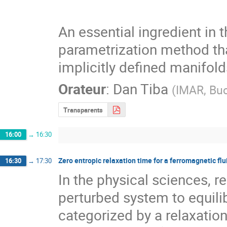
An essential ingredient in 
parametrization method tha
implicitly defined manifol
Orateur
:
Dan Tiba
(
IMAR, Bu
Transparents
16:00
→
16:30
Zero entropic relaxation time for a ferromagnetic fl
16:30
→
17:30
In the physical sciences, re
perturbed system to equili
categorized by a relaxation