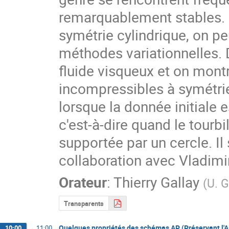
remarquablement stables. P
symétrie cylindrique, on peu
méthodes variationnelles. 
fluide visqueux et on mont
incompressibles à symétrie
lorsque la donnée initiale e
c'est-à-dire quand le tourbil
supportée par un cercle. Il 
collaboration avec Vladimi
Orateur
:
Thierry Gallay
(
U. G
Transparents
Quelques propriétés des schémas AP (Préservant l'
10:00
→
11:00