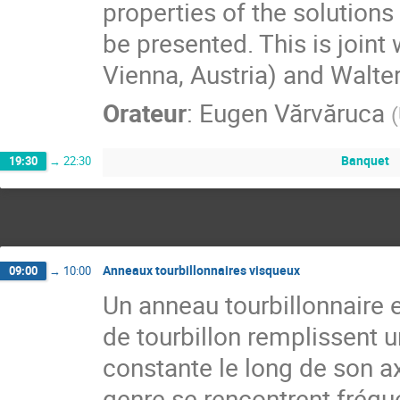
properties of the solutions 
be presented. This is joint 
Vienna, Austria) and Walter
Orateur
:
Eugen Vărvăruca
(
Banquet
19:30
→
22:30
Anneaux tourbillonnaires visqueux
09:00
→
10:00
Un anneau tourbillonnaire e
de tourbillon remplissent un
constante le long de son a
genre se rencontrent fréqu