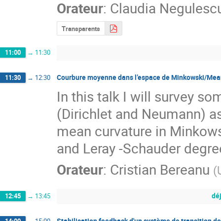
Orateur
:
Claudia Negulesc
Transparents
11:00
→
11:30
Courbure moyenne dans l’espace de Minkowski/Mean
11:30
→
12:30
In this talk I will survey 
(Dirichlet and Neumann) ass
mean curvature in Minkowsk
and Leray -Schauder degree
Orateur
:
Cristian Bereanu
(
dé
12:45
→
13:45
Stabilisation feedback d'un système de transition de