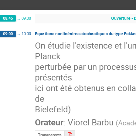
Ouverture - 
08:45
→
09:00
Equations nonlinéaires stochastiques du type Fokke
09:00
→
10:00
On étudie l'existence et l'u
Planck

perturbée par un processus 
présentés

ici ont été obtenus en coll
de

Bielefeld).
Orateur
:
Viorel Barbu
(
Acadé
Transparents