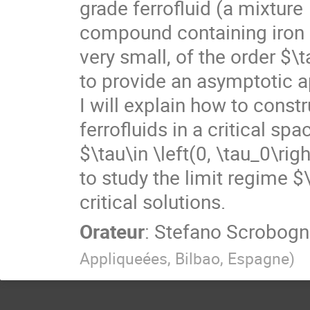
grade ferrofluid (a mixture
compound containing iron su
very small, of the order $\
to provide an asymptotic ap
I will explain how to const
ferrofluids in a critical spa
$\tau\in \left(0, \tau_0\rig
to study the limit regime $
critical solutions.
Orateur
:
Stefano Scrobogn
Appliqueées, Bilbao, Espagne
)