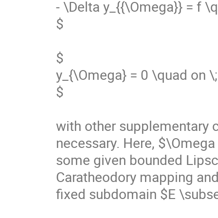
- \Delta y_{{\Omega}} = f \q
$

$

y_{\Omega} = 0 \quad on \;
$

with other supplementary co
necessary. Here, $\Omega 
some given bounded Lipschitz
Caratheodory mapping and
fixed subdomain $E \subset