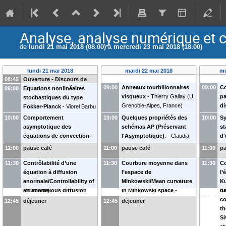
Analyse, analyse numérique et c
de
lundi 21 mai 2018 (08:00)
à
mercredi 23 mai 2018 (18:00)
lundi 21 mai 2018
mardi 22 mai 2018
me
08:45
Ouverture - Discours de
09:00
Anneaux tourbillonnaires
09:00
Co
09:00
bienvenue
Equations nonlinéaires
visqueux
-
Thierry Gallay
(
U.
pa
stochastiques du type
Grenoble-Alpes, France
)
di
Fokker-Planck
-
Viorel Barbu
Pa
(
Académie Roumaine, Iași,
10:00
Comportement
10:00
Quelques propriétés des
10:00
Sy
Fr
Roumanie
)
asymptotique des
schémas AP (Préservant
st
équations de convection-
l'Asymptotique).
-
Claudia
d'
diffusion fractionnaires /
Negulescu
(
U. Paul Sabatier,
co
11:00
pause café
11:00
pause café
11:00
pa
Asymptotic behaviour for
Toulouse, France
)
sy
11:30
fractional diffusion-
Contrôlabilité d’une
11:30
Courbure moyenne dans
11:30
un
Co
convection equations
équation à diffusion
-
Liviu
l’espace de
pr
l’
Ignat
anormale/Controllability of
(
IMAR, Bucarest,
Minkowski/Mean curvature
Le
Ku
Roumanie
an anomalous diffusion
)
in Minkowski space
-
Cu
de
equation
-
Sorin Micu
(
U.
Cristian Bereanu
(
U. de
co
12:45
déjeuner
12:45
déjeuner
Craiova, Roumanie
)
Bucarest, Roumanie
)
th
Si