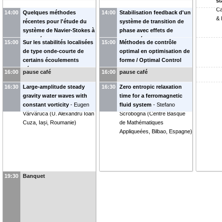
st
C
14:00
Quelques méthodes
14:00
Stabilisation feedback d'un
& 
récentes pour l'étude du
système de transition de
système de Navier-Stokes à
phase avec effets de
densité discontinue /
viscosité
-
Gabriela
15:00
Sur les stabilités localisées
15:00
Méthodes de contrôle
Recent approaches for the
Marinoschi
(
ISMMA,
de type onde-courte de
optimal en optimisation de
study of the Navier-Stokes
Bucarest, Roumanie
)
certains écoulements
forme / Optimal Control
equations with
géophysiques / On the
Methods in shape
16:00
pause café
16:00
pause café
discontinuous density
-
short-wavelength stabilities
Optimization
-
Dan Tiba
Raphaël Danchin
(
U. Paris-
16:30
of some geophysical flows
Large-amplitude steady
16:30
(
Zero entropic relaxation
IMAR, Bucarest, Roumanie
)
Est , Créteil, France
)
-
gravity water waves with
Delia Ionescu-Kruse
(
IMAR,
time for a ferromagnetic
Bucarest, Roumanie
constant vorticity
-
)
Eugen
fluid system
-
Stefano
Vărvăruca
(
U. Alexandru Ioan
Scrobogna
(
Centre Basque
Cuza, Iași, Roumanie
)
de Mathématiques
Appliqueées, Bilbao, Espagne
)
19:30
Banquet