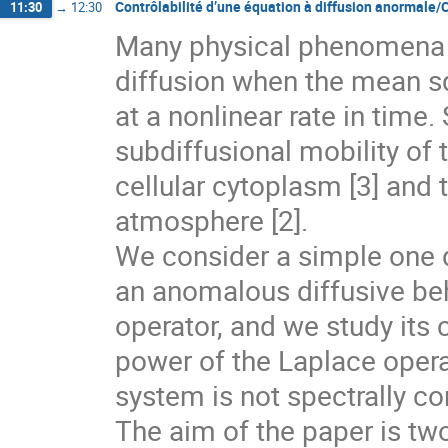
Contrôlabilité d’une équation à diffusion anormale/C
11:30
→
12:30
Many physical phenomena 
diffusion when the mean sq
at a nonlinear rate in time
subdiffusional mobility o
cellular cytoplasm [3] and 
atmosphere [2].
We consider a simple one 
an anomalous diffusive beha
operator, and we study its co
power of the Laplace operat
system is not spectrally con
The aim of the paper is twof