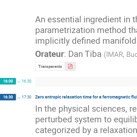
An essential ingredient in 
parametrization method tha
implicitly defined manifol
Orateur
:
Dan Tiba
(
IMAR, Bu
Transparents
16:00
→
16:30
Zero entropic relaxation time for a ferromagnetic fl
16:30
→
17:30
In the physical sciences, re
perturbed system to equili
categorized by a relaxation