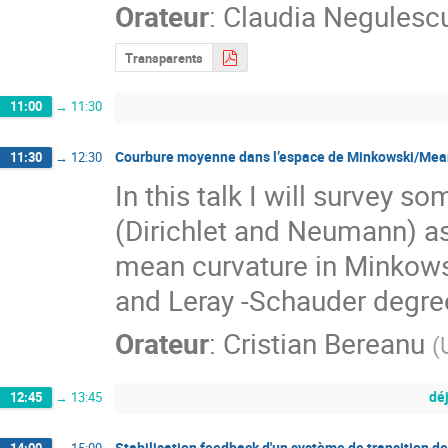
Orateur
:
Claudia Negulesc
Transparents
11:00
→
11:30
Courbure moyenne dans l’espace de Minkowski/Mean
11:30
→
12:30
In this talk I will survey 
(Dirichlet and Neumann) ass
mean curvature in Minkowsk
and Leray -Schauder degree
Orateur
:
Cristian Bereanu
(
dé
12:45
→
13:45
Stabilisation feedback d'un système de transition de