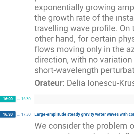
exponentially growing ampl
the growth rate of the inst
travelling wave profile. On t
other hand, for certain physi
flows moving only in the az
direction, with no variation 
short-wavelength perturbat
Orateur
:
Delia Ionescu-Kru
16:00
→
16:30
Large-amplitude steady gravity water waves with con
16:30
→
17:30
We consider the problem of