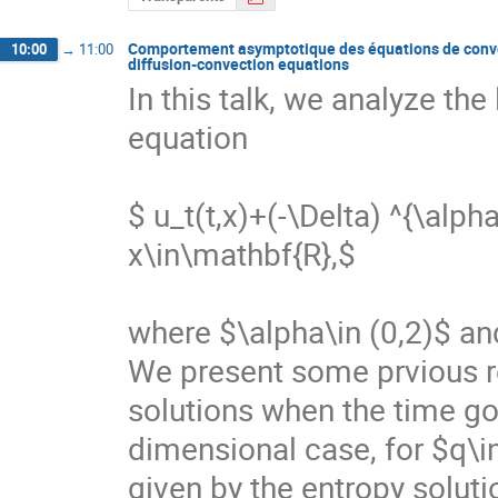
Comportement asymptotique des équations de convect
10:00
→
11:00
diffusion-convection equations
In this talk, we analyze the
equation

$ u_t(t,x)+(-\Delta) ^{\alpha/
x\in\mathbf{R},$

where $\alpha\in (0,2)$ and 
We present some prvious re
solutions when the time goe
dimensional case, for $q\in
given by the entropy soluti