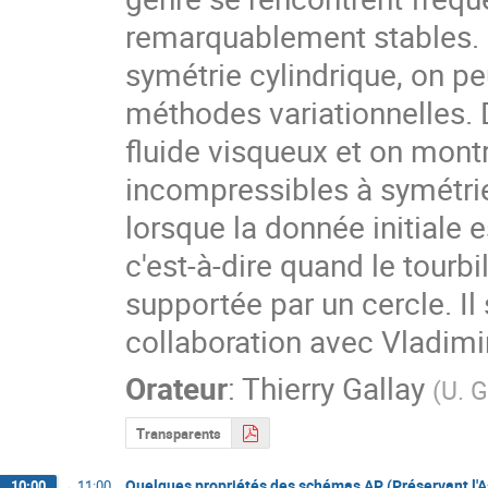
remarquablement stables. P
symétrie cylindrique, on peu
méthodes variationnelles. 
fluide visqueux et on mont
incompressibles à symétrie
lorsque la donnée initiale e
c'est-à-dire quand le tourbil
supportée par un cercle. Il 
collaboration avec Vladimi
Orateur
:
Thierry Gallay
(
U. G
Transparents
Quelques propriétés des schémas AP (Préservant l'
10:00
→
11:00