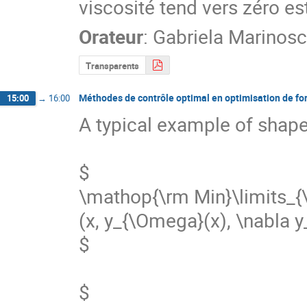
viscosité tend vers zéro e
Orateur
:
Gabriela Marinosc
Transparents
Méthodes de contrôle optimal en optimisation de fo
15:00
→
16:00
A typical example of shape
$

\mathop{\rm Min}\limits_{\
(x, y_{\Omega}(x), \nabla y
$

$
