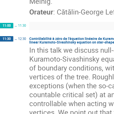
Melnig.
Orateur
:
Cătălin-George Le
11:00
→
11:30
Contrôlabilité à zéro de l’équation linéaire de Kuramo
11:30
→
12:30
linear Kuramoto-Sivashinsky equation on star-shape
In this talk we discuss null-
Kuramoto-Sivashinsky equat
of boundary conditions, wi
vertices of the tree. Roug
exceptions (when the so-ca
countable critical set) at a
controllable when acting wi
vertices. We point out that t