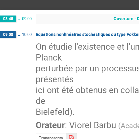
Ouverture - 
08:45
→
09:00
Equations nonlinéaires stochastiques du type Fokke
09:00
→
10:00
On étudie l'existence et l'u
Planck

perturbée par un processus 
présentés

ici ont été obtenus en coll
de

Bielefeld).
Orateur
:
Viorel Barbu
(
Acadé
Transparents