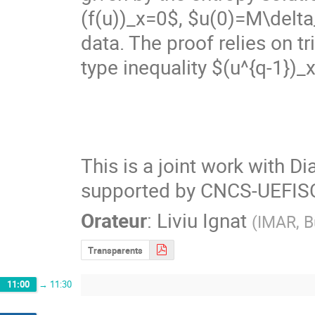
(f(u))_x=0$, $u(0)=M\delta_
data. The proof relies on tr
type inequality $(u^{q-1})_x
This is a joint work with Dia
supported by CNCS-UEFISC
Orateur
:
Liviu Ignat
(
IMAR, B
Transparents
11:00
→
11:30