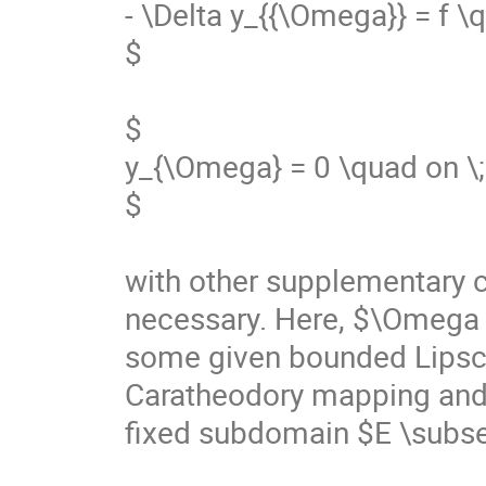
- \Delta y_{{\Omega}} = f \q
$

$

y_{\Omega} = 0 \quad on \;
$

with other supplementary co
necessary. Here, $\Omega 
some given bounded Lipschitz
Caratheodory mapping and
fixed subdomain $E \subset