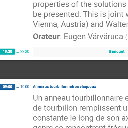
properties of the solutions 
be presented. This is joint 
Vienna, Austria) and Walter
Orateur
:
Eugen Vărvăruca
(
Banquet
19:30
→
22:30
Anneaux tourbillonnaires visqueux
09:00
→
10:00
Un anneau tourbillonnaire e
de tourbillon remplissent un
constante le long de son a
genre se rencontrent fréqu