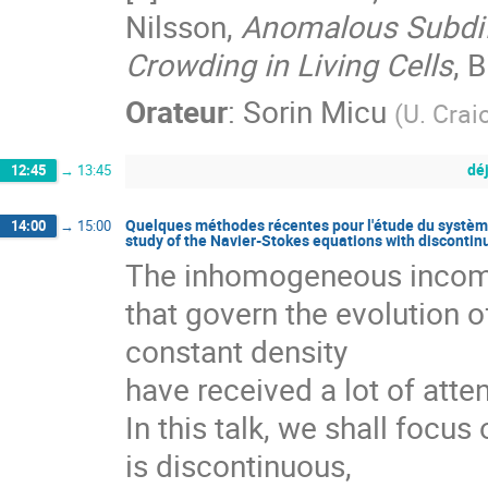
Nilsson,
Anomalous Subdif
Crowding in Living Cells
, 
Orateur
:
Sorin Micu
(
U. Crai
dé
12:45
→
13:45
Quelques méthodes récentes pour l'étude du système
14:00
→
15:00
study of the Navier-Stokes equations with discontin
The inhomogeneous incompr
that govern the evolution 
constant density

have received a lot of attent
In this talk, we shall focus
is discontinuous, 
