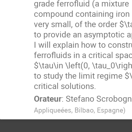
grade ferrofluid (a mixture
compound containing iron su
very small, of the order $\
to provide an asymptotic ap
I will explain how to const
ferrofluids in a critical spa
$\tau\in \left(0, \tau_0\rig
to study the limit regime $
critical solutions.
Orateur
:
Stefano Scrobogn
Appliqueées, Bilbao, Espagne
)