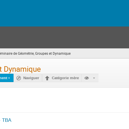
éminaire de Géométrie, Groupes et Dynamique
(vous
êtes
ici)
et Dynamique
ment
Naviguer
Catégorie mère
- TBA