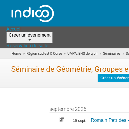
Accueil
Créer un événement
Réservation de salle
»
»
»
»
Home
Région sud-est & Corse
UMPA, ENS de Lyon
Séminaires
S
Séminaire de Géométrie, Groupes 
Créer un événe
septembre 2026
Romain Petrides 
15 sept.