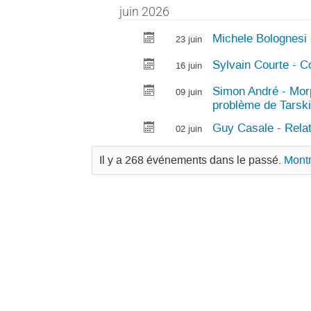
juin 2026
Michele Bolognesi 
23 juin
Sylvain Courte - C
16 juin
Simon André - Mor
09 juin
problème de Tarsk
Guy Casale - Relati
02 juin
Il y a 268 événements dans le passé.
Montr