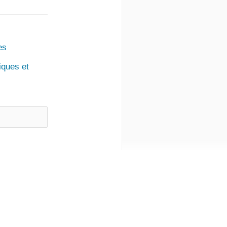
es
iques et