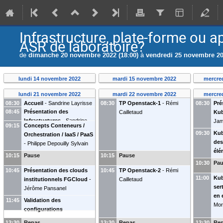
Infrastructure, plate-forme ou a
ASR de laboratoire?
de
dimanche 20 novembre 2022 (18:00)
à
vendredi 25 novembre 20
lundi 14 novembre 2022
mardi 15 novembre 2022
mercre
lundi 21 novembre 2022
mardi 22 novembre 2022
mercre
08:30
Accueil
-
Sandrine Layrisse
08:30
TP Openstack-1
-
Rémi
08:30
Pré
08:45
Présentation des
Cailletaud
Kub
Infrastuctures
-
Sandrine
Ja
09:15
Concepts Conteneurs /
Layrisse
09:30
Kub
Orchestration / IaaS / PaaS
des
-
Philippe Depouilly
Sylvain
élé
Maurin
(
UMR5208
)
10:15
Pause
10:15
Pause
Ja
10:30
Pa
10:45
Présentation des clouds
10:45
TP Openstack-2
-
Rémi
11:00
Kub
institutionnels FGCloud
-
Cailletaud
ser
Jérôme Pansanel
en 
11:45
Validation des
Mor
configurations
12:30
Repas
12:30
Repas
12:30
Re