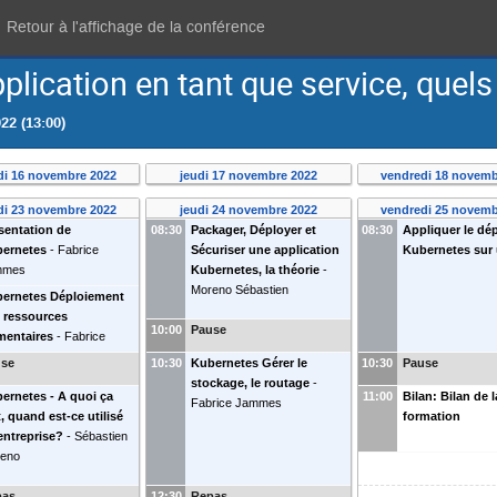
Retour à l'affichage de la conférence
pplication en tant que service, quel
22 (13:00)
di 16 novembre 2022
jeudi 17 novembre 2022
vendredi 18 novemb
di 23 novembre 2022
jeudi 24 novembre 2022
vendredi 25 novemb
sentation de
08:30
Packager, Déployer et
08:30
Appliquer le dé
ernetes
-
Fabrice
Sécuriser une application
Kubernetes sur
mmes
Kubernetes, la théorie
-
Moreno Sébastien
ernetes Déploiement
 ressources
10:00
Pause
mentaires
-
Fabrice
mmes
use
10:30
Kubernetes Gérer le
10:30
Pause
stockage, le routage
-
ernetes - A quoi ça
11:00
Bilan: Bilan de l
Fabrice Jammes
t, quand est-ce utilisé
formation
entreprise?
-
Sébastien
eno
pas
12:30
Repas