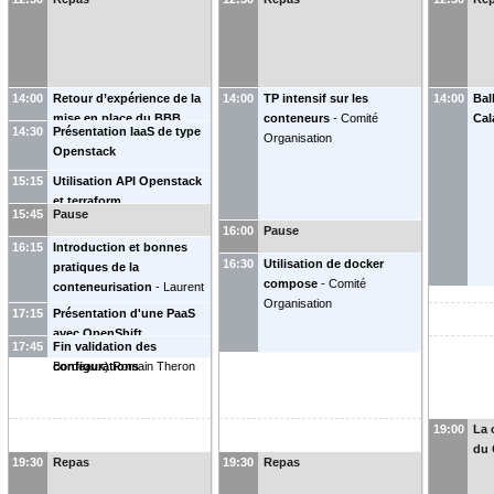
14:00
Retour d’expérience de la
14:00
TP intensif sur les
14:00
Bal
mise en place du BBB
conteneurs
-
Comité
Cal
14:30
Présentation IaaS de type
CNRS sur VirtualData
-
Organisation
Openstack
Franck Lichnowski
15:15
Utilisation API Openstack
et terraform
15:45
Pause
16:00
Pause
16:15
Introduction et bonnes
16:30
Utilisation de docker
pratiques de la
compose
-
Comité
conteneurisation
-
Laurent
Organisation
Facq
(
IMB - Institut de
17:15
Présentation d'une PaaS
Mathématiques de Bordeaux
avec OpenShift
17:45
- CNRS - Universté de
Fin validation des
Bordeaux
configurations
)
Romain Theron
19:00
La 
du
19:30
Repas
19:30
Repas