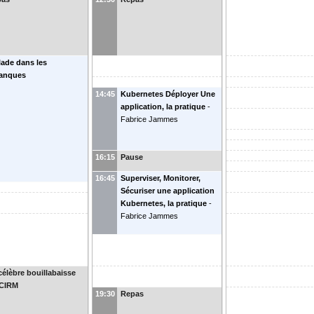
lade dans les
anques
14:45
Kubernetes Déployer Une
application, la pratique
-
Fabrice Jammes
16:15
Pause
16:45
Superviser, Monitorer,
Sécuriser une application
Kubernetes, la pratique
-
Fabrice Jammes
célèbre bouillabaisse
 CIRM
19:30
Repas