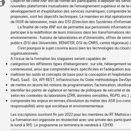
L'objectif de cette ANF est de former les participants à déployer les servi
Information
nouvelles plateformes mutualisées de l'enseignement supérieur et de la r
développement et d'exploitation des services numériques, comprendre les
supplémentaire
proposées, sont les objectifs techniques. Le maintien en état opérationne
de l'ASR de laboratoire, mais des DSI (Direction des Systèmes d'Informat
La finalité de cette ANF est de permettre aux personnels informaticie
participer à la redéfinition de leurs missions dans les transformations r
environnements : fusions de laboratoires et d’Universités, offres de servi
publics (DSI des Universités, RENATER, DSI du CNRS, centre régionaux)
C'est pourquoi le sujet couvrira aussi bien les technologies du cloud
organisationnels.
A l’issue de la formation les stagiaires seront capables de :
catégoriser les différents types d'hébergement : sur site, hébergement sec
Objectifs
conteneurisé, ainsi que comprendre leurs spécificités et l'adéquation aux
pédagogiques
maîtriser les outils et concepts de base pour la conception et l'exploitat
PaaS, SaaS : Git, API REST, Infrastructure As Code, méthodologie DevOps,
de mettre en œuvre les notions de programmation, factorisation, réutilisabil
identifier les points de vigilance en termes de politiques de sécurité et de
selon les contextes du laboratoire (ZRR, données sensibles, RGPD, etc.) ;
comprendre les enjeux en termes d'évolution du métier des ASR (co-constr
responsabilité) ainsi que sociétaux et environnementaux.
Les inscriptions ouvriront fin juin 2022 pour les membres du RT Mathrice et
La formation est organisée en résidentiel avec une arrivée des participa
Inscriptions
le lundi à 9H). Le programme se terminera le vendredi à 12H30.
Informations