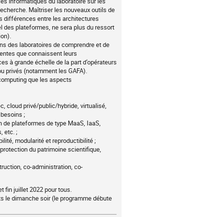
ces informatiques du laboratoire sur les
echerche. Maîtriser les nouveaux outils de
 différences entre les architectures
l des plateformes, ne sera plus du ressort
ion).
ns des laboratoires de comprendre et de
écentes que connaissent leurs
ces à grande échelle de la part d’opérateurs
 ou privés (notamment les GAFA).
 computing que les aspects
, cloud privé/public/hybride, virtualisé,
 besoins ;
ion de plateformes de type MaaS, IaaS,
 etc. ;
ité, modularité et reproductibilité ;
 protection du patrimoine scientifique,
uction, co-administration, co-
 fin juillet 2022 pour tous.
nts le dimanche soir (le programme débute