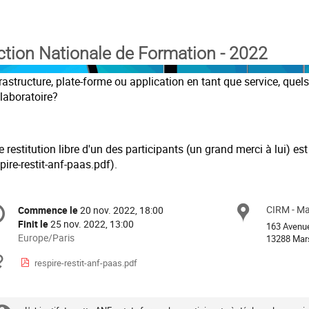
ction Nationale de Formation - 2022
rastructure, plate-forme ou application en tant que service, que
laboratoire?
 restitution libre d'un des participants (un grand merci à lui) est
pire-restit-anf-paas.pdf).
formation
CIRM - Mar
Site
Commence le
20 nov. 2022, 18:00
Date/Heure
e
Finit le
25 nov. 2022, 13:00
163 Avenu
Toutes
Europe/Paris
13288 Mars
les
nférence
Documents
respire-restit-anf-paas.pdf
horaires
sont
en
Europe/Paris