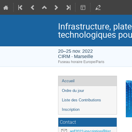
Infrastructure, plat
technologiques pour
20–25 nov. 2022
CIRM - Marseille
Fuseau horaire Europe/Paris
Menu
Accueil
de
Ordre du jour
l'événement
Liste des Contributions
Inscription
Contact
anf2022-inscription@listes.mathrice.fr