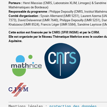
Porteurs :
Henri Massias (CNRS, Laboratoire XLIM, Limoges) & Sandrine La
pratiques
Mathématiques de Bordeaux)
Responsable du programme :
Philippe Depouilly (CNRS, Institut Mathém
Comité d'organisation :
Syvain Allemand (UMR 5251), Laurent Azema (UAR
7373), David Delavennat (UMR 7640), Philippe Depouilly (UMR 5251), 
Khabzaoui (UMR 8524), Francis Léger (UMR 5584), Sandrine Layrisse (U
Cette action est financée par le CNRS (SFIP, INSMI) et par le CIRM.
Elle est organisée par le Réseau Thématique Mathrice avec le soutien d
Aquitaine.
Mentions légales : 
protection des données