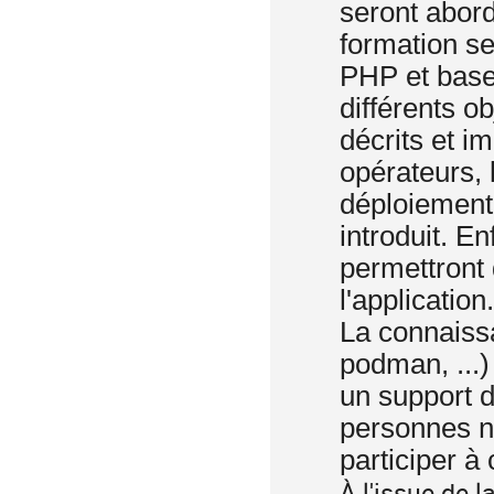
seront abor
formation se
PHP et base
différents o
décrits et i
opérateurs, l
déploiement 
introduit. E
permettront 
l'application
La connaissa
podman, ...)
un support d
personnes n'
participer à
À l'issue de l