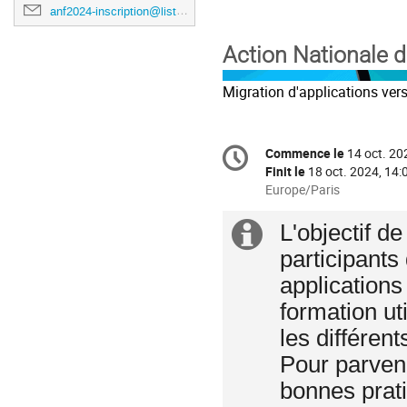
anf2024-inscription@listes.mathrice.fr
Action Nationale 
Migration d'applications vers
Information
Commence le
14 oct. 20
Date/Heure
de
Finit le
18 oct. 2024, 14:
la
Toutes
Europe/Paris
les
conférence
horaires
L'objectif d
Information
sont
participants
en
supplémenta
Europe/Paris
applications
formation uti
les différen
Pour parvenir
bonnes prat