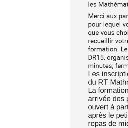
les Mathémat
Merci aux par
Évaluation
pour lequel v
à
que vous chois
chaud
recueillir vot
formation. Le
DR15, organis
minutes; ferm
Les inscrip
Inscriptions
du RT Mathri
La formation
Informations
arrivée des 
pratiques
ouvert à par
après le pet
repas de mid