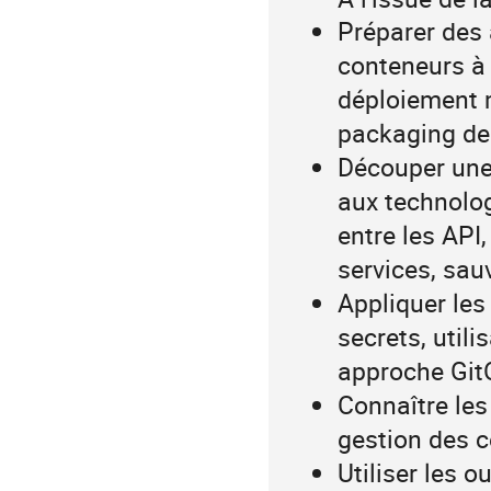
Objectifs
Préparer des 
pédagogiques
conteneurs à 
déploiement m
packaging de 
Découper une 
aux technolo
entre les API
services, sau
Appliquer les
secrets, util
approche Git
Connaître les
gestion des c
Utiliser les o