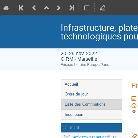
Infrastructure, plat
technologiques pour
20–25 nov. 2022
CIRM - Marseille
Fuseau horaire Europe/Paris
Menu
Pr
Accueil
de
Ordre du jour
l'événement
Liste des Contributions
Inscription
Contact
anf2022-inscription@listes.mathrice.fr