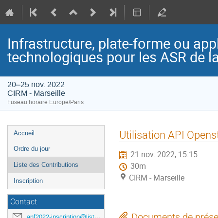
Infrastructure, plate-forme ou app
technologiques pour les ASR de l
20–25 nov. 2022
CIRM - Marseille
Fuseau horaire Europe/Paris
Menu
Utilisation API Opens
Accueil
de
Ordre du jour
21 nov. 2022, 15:15
l'événement
Liste des Contributions
30m
CIRM - Marseille
Inscription
Contact
Documents de prése
anf2022-inscription@listes.mathrice.fr