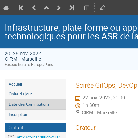
Infrastructure, plate-forme ou app
technologiques pour les ASR de l
20–25 nov. 2022
CIRM - Marseille
Fuseau horaire Europe/Paris
Menu
Soirée GitOps, DevOp
Accueil
de
Ordre du jour
22 nov. 2022, 21:00
l'événement
Liste des Contributions
1h 30m
CIRM - Marseille
Inscription
Orateur
Contact
anf2022-inscription@listes.mathrice.fr