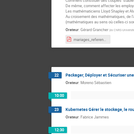
Comment constituer des couples "stabl
De même, comment affecter les employés
Les mathématiciens Lloyd Shapley et Alvi
Au croisement des mathématiques, de l'a
(mathématiques au sens où celles-ci s
Orateur
:
Gérard Grancher
(
ex CNRS-Universit
mariages_references.pdf
Packager, Déployer et Sécuriser une
22
Orateur
:
Moreno Sébastien
10:00
Kubernetes Gérer le stockage, le ro
23
Orateur
:
Fabrice Jammes
12:30