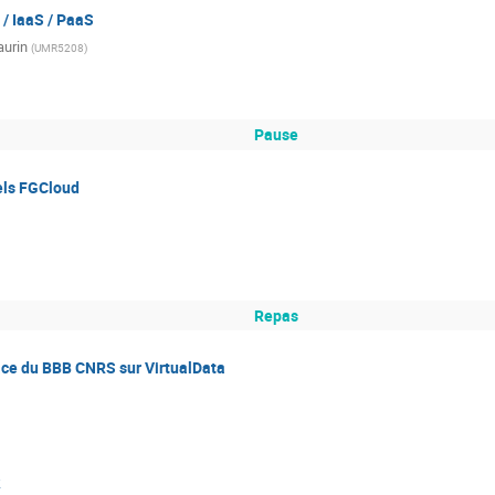
/ IaaS / PaaS
aurin
(
UMR5208
)
Pause
els FGCloud
Repas
lace du BBB CNRS sur VirtualData