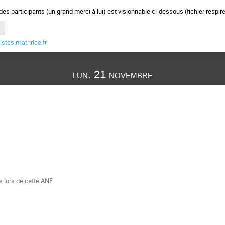
 des participants (un grand merci à lui) est visionnable ci-dessous (fichier respir
istes.mathrice.fr
lun. 21 novembre
s lors de cette ANF