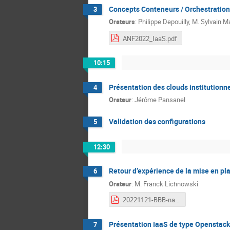
Concepts Conteneurs / Orchestration 
3
Orateurs
:
Philippe Depouilly
,
M.
Sylvain M
ANF2022_IaaS.pdf
10:15
Présentation des clouds institutionn
4
Orateur
:
Jérôme Pansanel
Validation des configurations
5
12:30
Retour d’expérience de la mise en p
6
Orateur
:
M.
Franck Lichnowski
20221121-BBB-national.pdf
Présentation IaaS de type Openstack
7