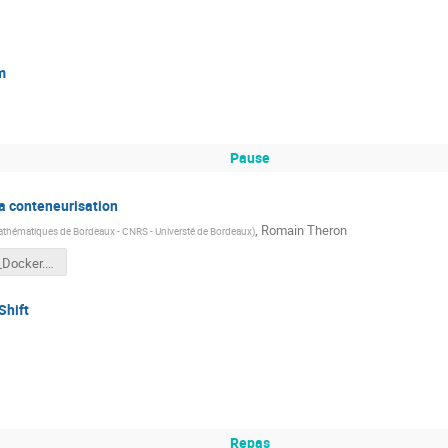
m
Pause
la conteneurisation
,
Romain Theron
Mathématiques de Bordeaux - CNRS - Universté de Bordeaux
)
ANF2022_Docker.pdf
Shift
Repas