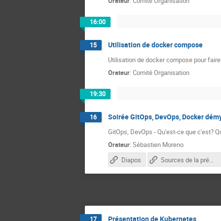
Orateur
:
Comité Organisation
16:00
Utilisation de docker compose
15
Utilisation de docker compose pour fai
Orateur
:
Comité Organisation
19:30
Soirée GitOps, DevOps, Docker démy
16
GitOps, DevOps - Qu'est-ce que c'est? Qu'
Orateur
:
Sébastien Moreno
Diapos
Sources de la présentation
Présentation de Kubernetes
17