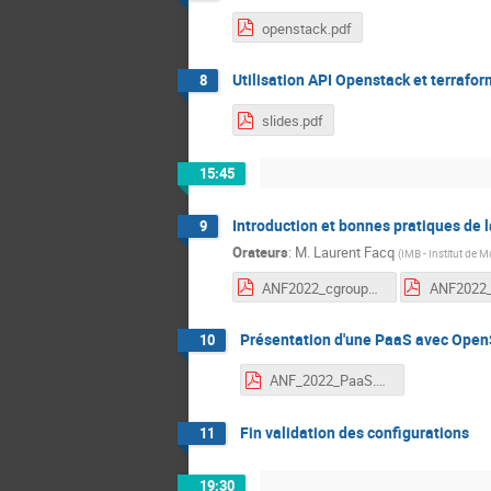
openstack.pdf
Utilisation API Openstack et terrafor
8
slides.pdf
15:45
Introduction et bonnes pratiques de 
9
Orateurs
:
M.
Laurent Facq
(
IMB - Institut de 
ANF2022_cgroups-namespaces.pdf
Présentation d'une PaaS avec Open
10
ANF_2022_PaaS.pdf
Fin validation des configurations
11
19:30