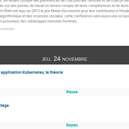
es" en tenant compte des préférences de chacune des femmes et de chacun d
 sur des postes de travail en tenant compte de leurs compétences et de leurs
n Roth ont reçu en 2012 le prix Nobel d'économie pour leur contribution à l'étud
lgorithmique et des sciences sociales, cette conférence sera aussi une occasion
ont prouvées) des stéréotypes hommes-femmes.
e de Rouen
)
jeu. 24 novembre
 application Kubernetes, la théorie
Pause
utage
Repas