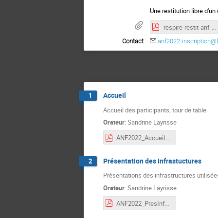
Une restitution libre d'un
respire-restit-anf-paas.pdf
Contact
anf2022-inscription@l
Accueil
1
Accueil des participants, tour de table
Orateur
:
Sandrine Layrisse
ANF2022_Accueil.pdf
Présentation des Infrastuctures
2
Présentations des infrastructures utilisée
Orateur
:
Sandrine Layrisse
ANF2022_PresInfraTP.pdf