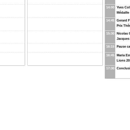
14:00
Yves Col
Médaille
14:45
Gerard F
Prix Thé
15:30
Nicolas 
Jacques
16:15
Pause ca
16:45
Maria Es
Lions 20
17:30
Conclusi