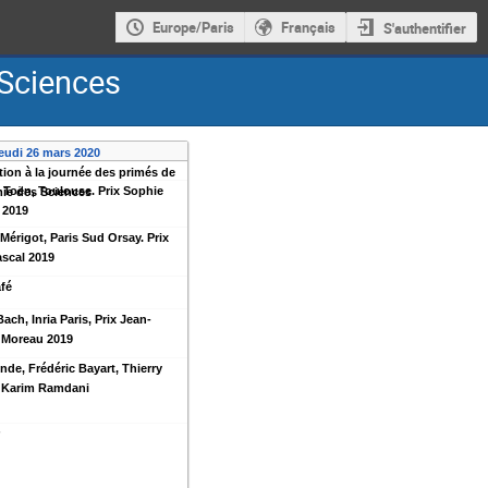
Europe/Paris
Français
S'authentifier
 Sciences
jeudi 26 mars 2020
tion à la journée des primés de
 Toën, Toulouse. Prix Sophie
ie des Sciences
 2019
Mérigot, Paris Sud Orsay. Prix
ascal 2019
fé
ach, Inria Paris, Prix Jean-
 Moreau 2019
nde, Frédéric Bayart, Thierry
 Karim Ramdani
r