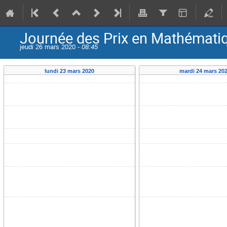
Journée des Prix en Mathémati
jeudi 26 mars 2020 -
08:45
lundi 23 mars 2020
mardi 24 mars 20