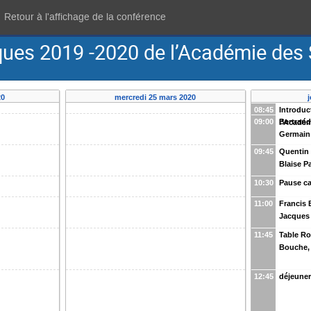
Retour à l'affichage de la conférence
ques 2019 -2020 de l’Académie des
20
mercredi 25 mars 2020
08:45
Introduc
09:00
Bertrand
l’Académ
Germain
09:45
Quentin 
Blaise P
10:30
Pause ca
11:00
Francis B
Jacques
11:45
Table Ro
Bouche,
12:45
déjeune