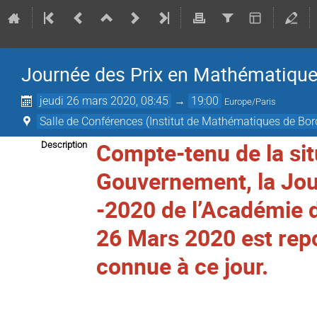
Journée des Prix en Mathématique
jeudi 26 mars 2020, 08:45
→
19:00
Europe/Paris
Salle de Conférences (Institut de Mathématiques de Bo
Compte-tenu de la sit
Description
Gouvernement, la Jo
-2020 de l’Académie d
26 Mars 2020 est repo
connue à ce jour.