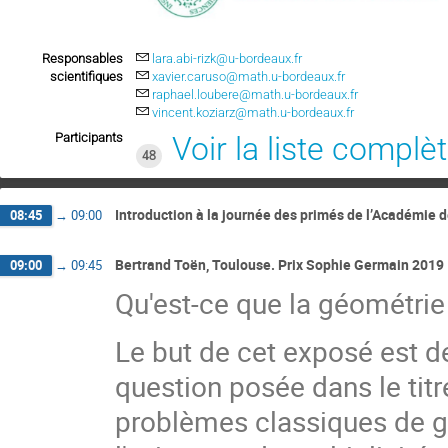
Responsables
lara.abi-rizk@u-bordeaux.fr
scientifiques
xavier.caruso@math.u-bordeaux.fr
raphael.loubere@math.u-bordeaux.fr
vincent.koziarz@math.u-bordeaux.fr
Participants
Voir la liste complè
48
Introduction à la journée des primés de l’Académie 
08:45
→
09:00
Bertrand Toën, Toulouse. Prix Sophie Germain 2019
09:00
→
09:45
Qu'est-ce que la géométrie
Le but de cet exposé est d
question posée dans le titre
problèmes classiques de g