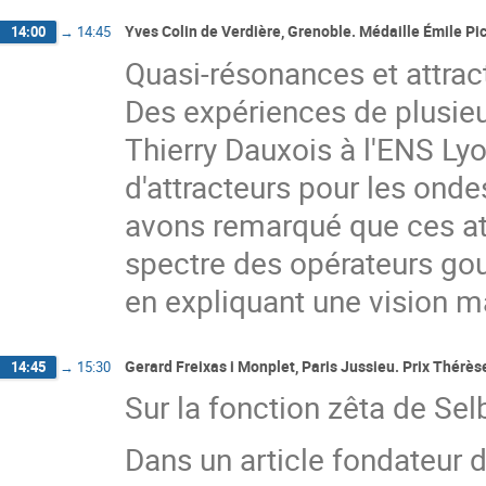
Yves Colin de Verdière, Grenoble. Médaille Émile Pi
14:00
→
14:45
Quasi-résonances et attract
Des expériences de plusieu
Thierry Dauxois à l'ENS Lyo
d'attracteurs pour les ond
avons remarqué que ces att
spectre des opérateurs gou
en expliquant une vision m
Gerard Freixas i Monplet, Paris Jussieu. Prix Thérè
14:45
→
15:30
Sur la fonction zêta de Se
Dans un article fondateur d