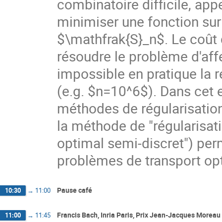
combinatoire difficile, appe
minimiser une fonction sur
$\mathfrak{S}_n$. Le coût 
résoudre le problème d'aff
impossible en pratique la r
(e.g. $n=10^6$). Dans cet
méthodes de régularisation
la méthode de "régularisati
optimal semi-discret") pe
problèmes de transport opt
Pause café
10:30
→
11:00
Francis Bach, Inria Paris, Prix Jean-Jacques Moreau
11:00
→
11:45