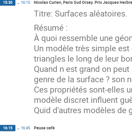
Nicolas Curien, Paris Sud Orsay. Prix Jacques Herb
15:30
→
16:15
Titre: Surfaces aléatoires.
Résumé :
À quoi ressemble une géom
Un modèle très simple est 
triangles le long de leur b
Quand n est grand on peut 
genre de la surface ? son
Ces propriétés sont-elles u
modèle discret influent guè
Quid d'autres modèles de g
Pause café
16:15
→
16:45