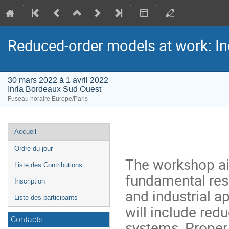
Reduced-order models at work: In
30 mars 2022 à 1 avril 2022
Inria Bordeaux Sud Ouest
Fuseau horaire Europe/Paris
Menu
Accueil
de
Ordre du jour
l'événement
The workshop ai
Liste des Contributions
fundamental res
Inscription
and industrial a
Liste des participants
will include re
Contacts
systems, Proper