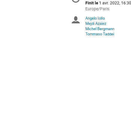
de
Finit le
1 avr. 2022, 16:3
la
Toutes
Europe/Paris
les
conférence
Angelo Iollo
Présidents
horaires
Mejdi Azaiez
sont
Michel Bergmann
de
en
Tommaso Taddei
Europe/Paris
séance