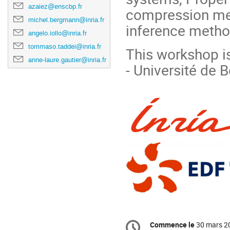
azaiez@enscbp.fr
compression met
michel.bergmann@inria.fr
inference metho
angelo.iollo@inria.fr
tommaso.taddei@inria.fr
This workshop is
anne-laure.gautier@inria.fr
- Université de
Information
Commence le
30 mars 2
Date/Heure