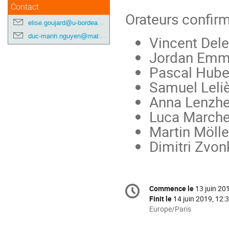
Contact
Orateurs confirm
elise.goujard@u-bordeaux.fr
duc-manh.nguyen@math.u-bordeaux.fr
Vincent Dele
Jordan Em
Pascal Hube
Samuel Leli
Anna Lenzh
Luca March
Martin Mölle
Dimitri Zvon
Information
Commence le
13 juin 20
Date/Heure
de
Finit le
14 juin 2019, 12:
la
Toutes
Europe/Paris
les
conférence