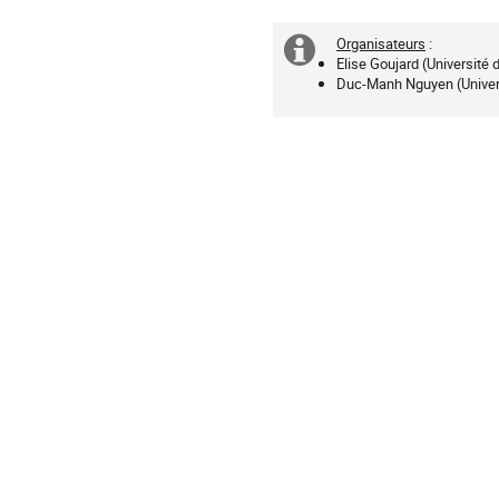
horaires
sont
Organisateurs
:
en
Information
Elise Goujard (Université
Europe/Paris
Duc-Manh Nguyen (Univer
supplémenta