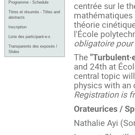
centrée sur le t
Programme - Schedule
l'événement
mathématiques e
Titres et résumés - Titles and
abstracts
théorie cinétiqu
Inscription
l'École polytech
Liste des participant-e-s
obligatoire pour
Transparents des exposés /
Slides
The
"Turbulent·
and 24th at Écol
central topic wi
physics with an 
Registration is 
Orateurices / S
Nathalie Ayi (So