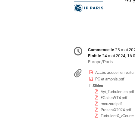
Information
Commence le
23 mai 202
Date/Heure
de
Finit le
24 mai 2024, 16:
la
Toutes
Europe/Paris
les
conférence
Documents
Accès accueil en voitur
horaires
PC et amphis.pdf
sont
en
Slides
Europe/Paris
Ayi_Turbulentes.pdf
FGolseWT4.pdf
mouzard.pdf
PresentX2024.pdf
TurbulentX_vCourte.