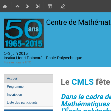
Centre de Mathémat
1–3 juin 2015
Institut Henri Poincaré - École Polytechnique
Fuseau horaire UTC
Menu
Le
CMLS
fête
Accueil
de
Programme
l'événement
Dans le cadre d
Inscription
Mathématiques L
Liste des participants
l'École polytech