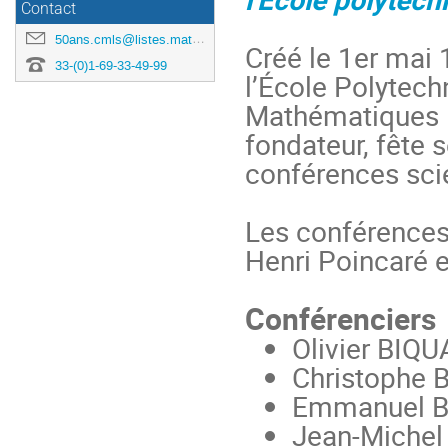
Contact
50ans.cmls@listes.math.cnrs.fr
Créé le 1er mai
33-(0)1-69-33-49-99
l’École Polytec
Mathématiques 
fondateur, fête 
conférences scie
Les conférences a
Henri Poincaré e
Conférenciers
Olivier BIQ
Christophe 
Emmanuel BR
Jean-Michel 