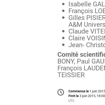
Isabelle GAL
François LOE
Gilles PISIER
A&M Univers
Claude VITE
Claire VOISI
Jean- Chris
Comité scientif
BONY, Paul GAU
François LAUDE
TEISSIER
Information
Commence le
1 juin 201
Date/Heure
de
Finit le
3 juin 2015, 18:00
la
Toutes
UTC