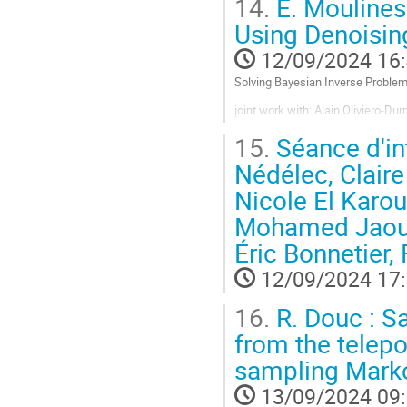
14.
E. Moulines
la physique du problème en jeu, q
Using Denoisin
Aller
à
12/09/2024 16
la
page
Solving Bayesian Inverse Proble
de
joint work with: Alain Oliviero-D
la
Ahmed Ghorbel (Ing), Lisa Bedin (
contribution
15.
Séance d'in

Nédélec, Claire
The growing interest in the use o
Nicole El Karo
Aller
à
Mohamed Jaoua,
la
Éric Bonnetier, 
page
de
12/09/2024 17
la
contribution
16.
R. Douc : Sa
from the telepo
sampling Marko
13/09/2024 09