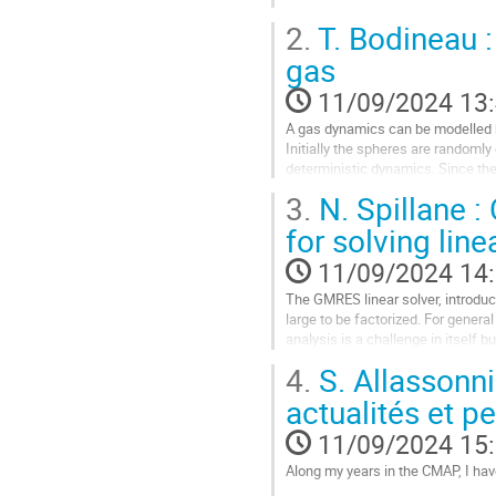
Aller
2.
T. Bodineau :
à
la
gas
page
11/09/2024 13
de
la
A gas dynamics can be modelled b
contribution
Initially the spheres are randomly
deterministic dynamics. Since the 
towards the Boltzmann...
3.
N. Spillane 
Aller
for solving lin
à
la
11/09/2024 14
page
The GMRES linear solver, introduc
de
large to be factorized. For gener
la
analysis is a challenge in itself b
contribution
4.
S. Allassonniè
In this talk I will present some ex
actualités et p
Aller
à
11/09/2024 15
la
page
Along my years in the CMAP, I have
de