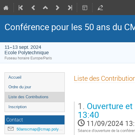
Conférence pour les 50 ans du 
11–13 sept. 2024
Ecole Polytechnique
Fuseau horaire Europe/Paris
Menu
Liste des Contributio
Accueil
de
Ordre du jour
l'événement
Liste des Contributions
1.
Ouverture et 
Inscription
13:40
Contact
11/09/2024 13
50anscmap@cmap.polytechnique.fr
Séance d'ouverture de la confére