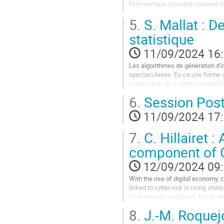
First we have provided coherent f
la
We have introduced Bayesian mixe
contribution
5.
S. Mallat : D
geodesic trajectory in the...
statistique
Aller
à
11/09/2024 16
la
page
Les algorithmes de génération d'
de
spectaculaires. Es-ce une forme 
la
malédiction de la dimensionnalit
contribution
échantillonnent des distributions d
6.
Session Poste
Aller
11/09/2024 17
à
la
7.
C. Hillairet 
page
de
component of C
la
contribution
12/09/2024 09
With the rise of digital economy, 
linked to cyber-risk is rising shar
for economic resilience, but its 
and evolving nature...
8.
J.-M. Roquejo
Aller