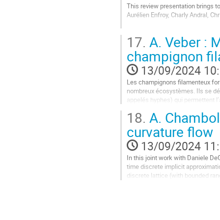
This review presentation brings 
Aurélien Enfroy, Charly Andral, Chr
In this presentation, we will int
17.
A. Veber : 
These two algorithms share the co
champignon fi
Aller
à
13/09/2024 10
la
page
Les champignons filamenteux form
de
nombreux écosystèmes. Ils se déve
la
appelés hyphes) qui permettent l’
contribution
on commencera par présenter un.
18.
A. Chambolle
Aller
curvature flow
à
la
13/09/2024 11
page
In this joint work with Daniele 
de
time discrete implicit approximati
la
discrete lattice (with bounded ra
contribution
possible regime) and find,...
Aller
à
la