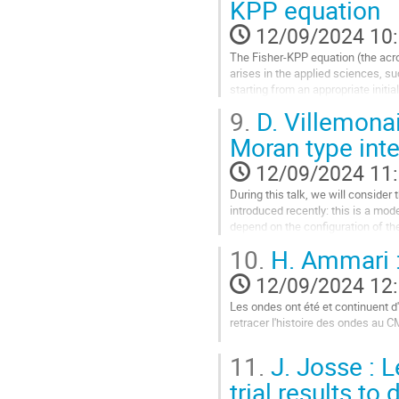
KPP equation
à
la
12/09/2024 10
page
The Fisher-KPP equation (the acr
de
arises in the applied sciences, suc
la
starting from an appropriate initi
contribution
Branching Brownian Motion.
9.
D. Villemonai
In a...
Moran type inte
Aller
12/09/2024 11
à
la
During this talk, we will consider
page
introduced recently: this is a mod
de
depend on the configuration of the
la
while a branching...
10.
H. Ammari 
contribution
Aller
12/09/2024 12
à
la
Les ondes ont été et continuent d
page
retracer l'histoire des ondes au
de
Aller
la
11.
J. Josse : L
à
contribution
la
trial results to
page