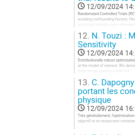
12/09/2024 14
de
la
Randomized Controlled Trials (RCT
contribution
avoiding confounding factors. Howe
and small sample sizes—threaten the
methods by integrating...
12.
N. Touzi : M
Aller
Sensitivity
à
la
12/09/2024 14
page
Distributionally robust optimizati
de
at the model of interest. We deriv
la
order hedge against model risk.
contribution
13.
C. Dapogny 
Aller
à
portant les con
la
physique
page
de
12/09/2024 16
la
contribution
Très généralement, l'optimisation
objectif et en respectant certai
Dans les applications, ces fonctio