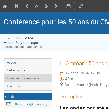
Conférence pour les 50 ans du 
11–13 sept. 2024
Ecole Polytechnique
Fuseau horaire Europe/Paris
Menu
H. Ammari : 50 ans 
Accueil
de
Ordre du jour
12 sept. 2024, 12:00
l'événement
Liste des Contributions
40m
Amphi Faurre (Ecole Poly
Inscription
Description
Contact
50anscmap@cmap.polytechnique.fr
Les ondes ont été e