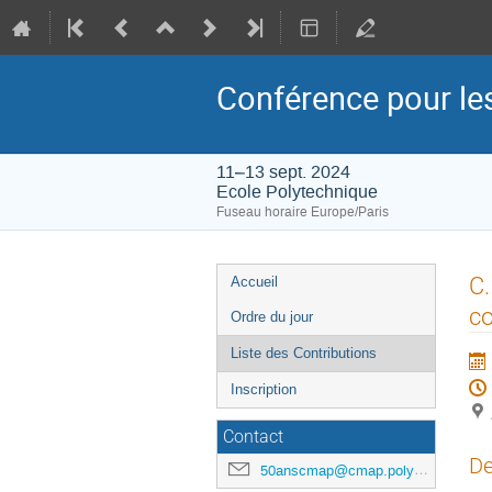
Conférence pour l
11–13 sept. 2024
Ecole Polytechnique
Fuseau horaire Europe/Paris
Menu
C.
Accueil
de
co
Ordre du jour
l'événement
Liste des Contributions
Inscription
Contact
De
50anscmap@cmap.polytechnique.fr