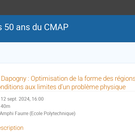
es 50 ans du CMAP
 Dapogny : Optimisation de la forme des régions
nditions aux limites d’un problème physique
12 sept. 2024, 16:00
40m
Amphi Faurre (Ecole Polytechnique)
scription