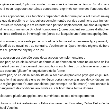
s généralement, l'optimisation de formes vise à optimiser le design d'un domaine
ectif et en respectant certaines contraintes, exprimés comme des fonctions du
s les applications, ces fonctions dépendent de la forme par la solution d'une équ
sique du problème en jeu, qui est complémentée par des conditions aux limites déc
 structure mécanique est caractérisée par son déplacement, solution du système d
ditions aux limites de Dirichlet homogènes (correspondant aux zones d'attach
rd libres d'effort) ou inhomogènes (bords sur lesquels une force est appliquée).
plus souvent, une seule partie du bord de la forme est optimisée -- typiquement, 
bjectif de ce travail est, au contraire, d'optimiser la répartition des régions du bo
ites du problème physique en jeu.
te question est abordée sous deux aspects complémentaires :
'une part, on étudie la dérivée de forme d'une fonction du domaine au sens de 
nnulent pas au changement des conditions aux limites : on optimise ainsi comme
ites peuvent "glisser" le long du bord de la forme.
'autre part, on étudie la sensibilité de la solution du problème physique en jeu (et
sque l'on fait apparaître une petite région portant un certain type de conditions au
ne région portant d'autres conditions (par exemple, de Neumann) : ceci conduit à
changement de conditions aux limites sur le bord d'une forme donnée.
discutera plusieurs applications numériques de ces développements.
 travaux ont été réalisés en collaboration avec Eric Bonnetier, Carlos Brito-Pac
hael Vogelius.