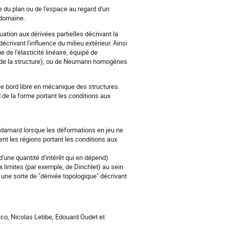
 du plan ou de l'espace au regard d'un
 domaine.
ation aux dérivées partielles décrivant la
rivant l'influence du milieu extérieur. Ainsi
e l'élasticité linéaire, équipé de
e de la structure), ou de Neumann homogènes
le bord libre en mécanique des structures.
rd de la forme portant les conditions aux
Hadamard lorsque les déformations en jeu ne
nt les régions portant les conditions aux
 d'une quantité d'intérêt qui en dépend)
x limites (par exemple, de Dirichlet) au sein
 une sorte de "dérivée topologique" décrivant
heco, Nicolas Lebbe, Edouard Oudet et