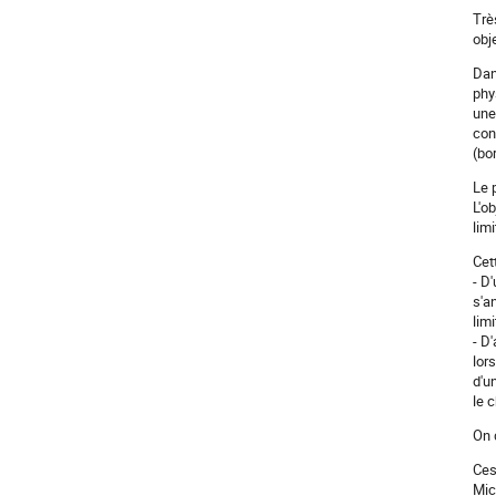
Trè
obj
Dan
phy
une
con
(bo
Le 
L'o
lim
Cet
- D
s'a
lim
- D
lor
d'u
le 
On 
Ces
Mic