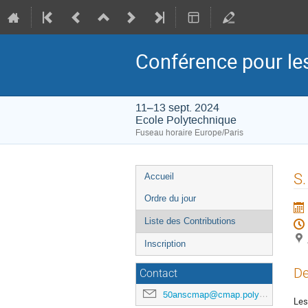
Conférence pour l
11–13 sept. 2024
Ecole Polytechnique
Fuseau horaire Europe/Paris
Menu
S.
Accueil
de
Ordre du jour
l'événement
Liste des Contributions
Inscription
De
Contact
50anscmap@cmap.polytechnique.fr
Les