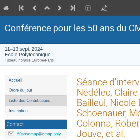
Conférence pour les 50 ans du 
11–13 sept. 2024
Ecole Polytechnique
Fuseau horaire Europe/Paris
Menu
Séance d'interv
Accueil
de
Nédélec, Clair
Ordre du jour
l'événement
Bailleul, Nicol
Liste des Contributions
Schoenauer, M
Inscription
Colonna, Robert
Contact
Jouve, et al.
50anscmap@cmap.polytechnique.fr