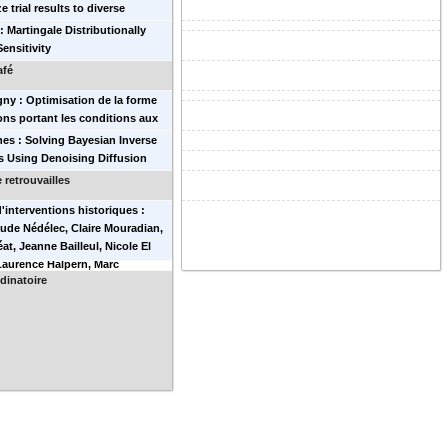
e trial results to diverse
on.
: Martingale Distributionally
ensitivity
afé
ny : Optimisation de la forme
ons portant les conditions aux
d’un problème physique
nes : Solving Bayesian Inverse
 Using Denoising Diffusion
 retrouvailles
'interventions historiques :
ude Nédélec, Claire Mouradian,
at, Jeanne Bailleul, Nicole El
Laurence Halpern, Marc
 dinatoire
uer, Mohamed Jaoua, Jean-
 Colonna, Robert Brizzi, Éric
r, François Jouve, et al.