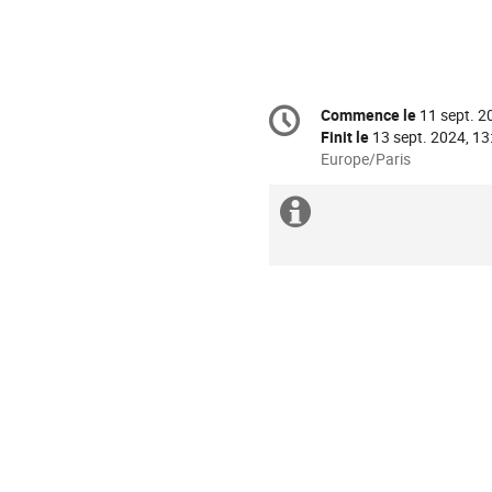
Information
Commence le
11 sept. 2
Date/Heure
de
Finit le
13 sept. 2024, 13
la
Toutes
Europe/Paris
les
conférence
horaires
Information
sont
supplémenta
en
Europe/Paris