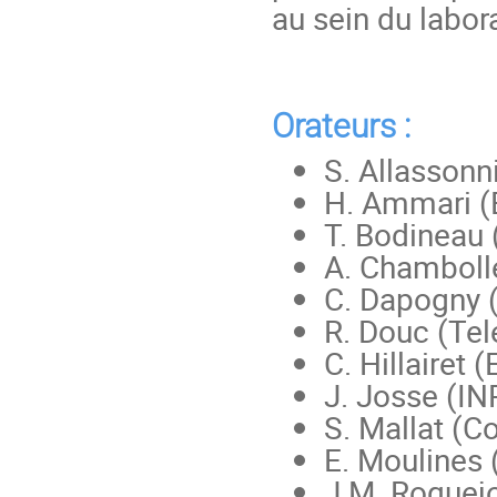
au sein du labor
Orateurs :
S. Allassonni
H. Ammari (
T. Bodineau
A. Chambol
C. Dapogny 
R. Douc (Te
C. Hillairet
J. Josse (IN
S. Mallat (C
E. Moulines
J.M. Roquejo