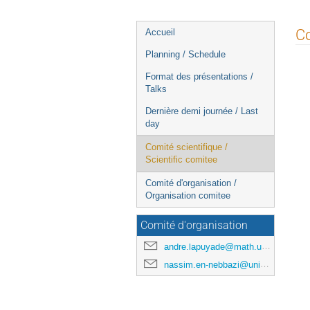
Menu
Co
Accueil
de
Planning / Schedule
l'événement
Format des présentations /
Talks
Dernière demi journée / Last
day
Comité scientifique /
Scientific comitee
Comité d'organisation /
Organisation comitee
Comité d'organisation
andre.lapuyade@math.univ-poitiers.fr
nassim.en-nebbazi@univ-pau.fr