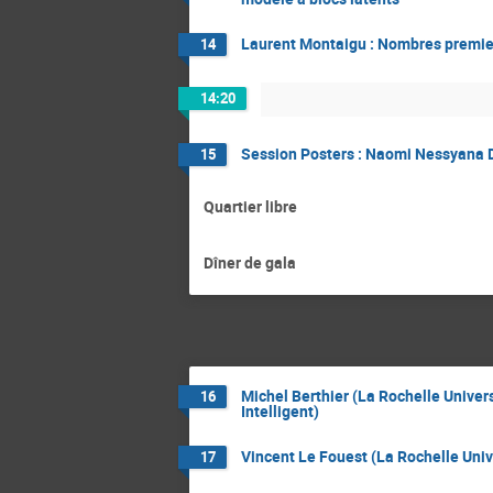
Laurent Montaigu : Nombres premier
14
14:20
Session Posters : Naomi Nessyana 
15
Quartier libre
Dîner de gala
Michel Berthier (La Rochelle Universi
16
Intelligent)
Vincent Le Fouest (La Rochelle Univ
17