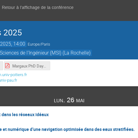
Retour à l'affichage de la conférence
 2025
2025, 14:00
Europe/Paris
ciences de l’Ingénieur (MSI) (La Rochelle)
Margaux PhD Days 2025.pdf
niv-poitiers.fr
iv-pau.fr
lun. 26 mai
t dans les réseaux idéaux
t numérique d’une navigation optimisée dans des eaux stratifiées.