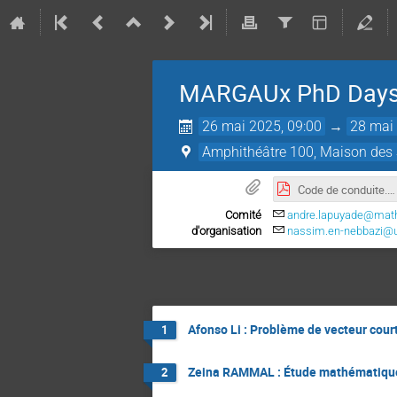
MARGAUx PhD Days
26 mai 2025, 09:00
→
28 mai 
Amphithéâtre 100, Maison des S
Code de conduite.pdf
Comité
andre.lapuyade@math.u
d'organisation
nassim.en-nebbazi@un
Afonso Li : Problème de vecteur cour
1
Zeina RAMMAL : Étude mathématique e
2