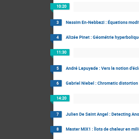
10:20
Nassim En-Nebbazi : Équations modifi
3
Alizée Pinet : Géométrie hyperboliq
4
11:30
André Lapuyade : Vers la notion d'éc
5
Gabriel Niebel : Chromatic distortion
6
14:20
Julien De Saint Angel : Detecting An
7
Master MIX1 : Îlots de chaleur en mil
8