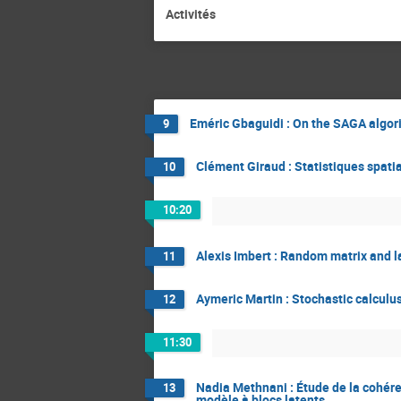
Activités
Eméric Gbaguidi : On the SAGA algor
9
Clément Giraud : Statistiques spati
10
10:20
Alexis Imbert : Random matrix and 
11
Aymeric Martin : Stochastic calcul
12
11:30
Nadia Methnani : Étude de la cohér
13
modèle à blocs latents