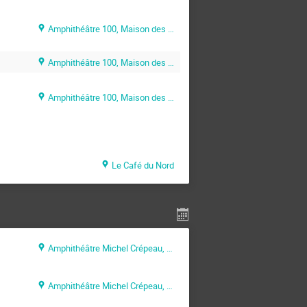
Amphithéâtre 100, Maison des Sciences de l’Ingénieur (MSI)
Amphithéâtre 100, Maison des Sciences de l’Ingénieur (MSI)
Amphithéâtre 100, Maison des Sciences de l’Ingénieur (MSI)
Le Café du Nord
Amphithéâtre Michel Crépeau, Pôle Communication (La Rochelle )
Amphithéâtre Michel Crépeau, Pôle Communication