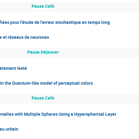
Pause Café
ées pour l'étude de l'erreur stochastique en temps long
ue et réseaux de neurones
Pause Déjeuner
latement lesté
 in the Quantum-like model of perceptual colors
Pause Café
omalies with Multiple Spheres Using a Hyperspherical Layer
ieu urbain