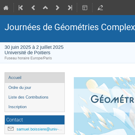
Journées de Géométries Complexe
30 juin 2025 à 2 juillet 2025
Université de Poitiers
Fuseau horaire Europe/Paris
Menu
Accueil
de
Ordre du jour
l'événement
Liste des Contributions
Inscription
Contact
samuel.boissiere@univ-poitiers.fr