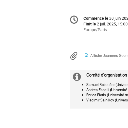
Information
Commence le
30 juin 20
Date/Heure
de
Finit le
2 juil. 2025, 15:00
la
Toutes
Europe/Paris
les
conférence
horaires
sont
en
Documents
Affiche Journees Geometries Com
Europe/Paris
Comité d'organisation 
Information
Samuel Boissière (Universi
supplémenta
Andrea Fanelli (Universit
Enrica Floris (Université d
Vladimir Salnikov (Univers