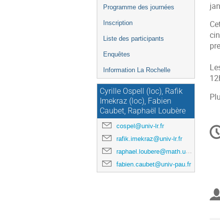
de
jan
Programme des journées
l'événement
Inscription
Ce
ci
Liste des participants
pre
Enquêtes
Le
Information La Rochelle
12
Cyrille Ospell (loc), Rafik
Pl
Imekraz (loc), Fabien
Caubet, Raphaël Loubère
In
cospel@univ-lr.fr
d
rafik.imekraz@univ-lr.fr
la
raphael.loubere@math.u-bordeaux.fr
co
fabien.caubet@univ-pau.fr