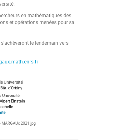
ersité.
chercheurs en mathématiques des
tions et opérations menées pour sa
 s'achèveront le lendemain vers
gaux.math.cnrs.fr
e Université
Bât. d'Orbiny
e Université
Albert Einstein
ochelle
arte
ments
e MARGAUx 2021.jpg