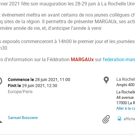
vier 2021 fête son inauguration les 28-29 juin à La Rochelle Univ
t événement mettra en avant certains de nos jeunes collègues 
nq sites de la région. Il permettra de présenter MARGAUx, ses ac
mière année de vie, et, d'anticiper l'année à venir.
s exposés commenceront à 14h00 le premier jour et les journées
h30.
us d'information sur la Fédération
MARGAUx
sur
federation-mar
formation
La Rochell
Site
Commence le
28 juin 2021, 11:00
Date/Heure
e
Amphi 400 
Finit le
29 juin 2021, 12:30
Toutes
Europe/Paris
La Rochell
les
44 avenue 
nférence
17000 La R
horaires
Aller à la c
sont
en
Samuel Boissiere
Présidents
Docu
affich
Europe/Paris
de