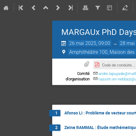
MARGAUx PhD Days
26 mai 2025, 09:00
→
28 mai 
Amphithéâtre 100, Maison des S
Code de conduite.pdf
Comité
andre.lapuyade@math.u
d'organisation
nassim.en-nebbazi@un
Afonso Li : Problème de vecteur cour
1
Zeina RAMMAL : Étude mathématique e
2