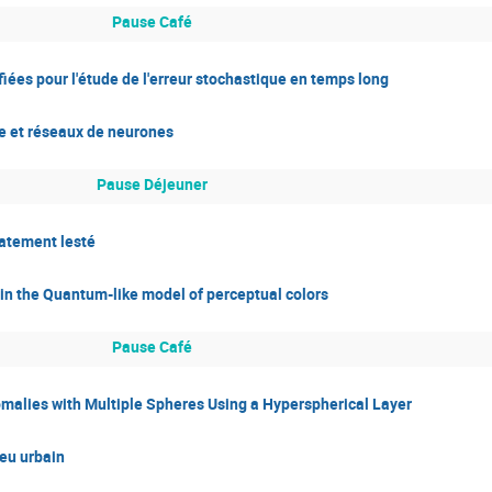
Pause Café
ées pour l'étude de l'erreur stochastique en temps long
ue et réseaux de neurones
Pause Déjeuner
latement lesté
 in the Quantum-like model of perceptual colors
Pause Café
omalies with Multiple Spheres Using a Hyperspherical Layer
ieu urbain