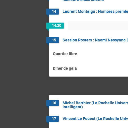
Laurent Montaigu : Nombres premier
14
14:20
Session Posters : Naomi Nessyana 
15
Quartier libre
Dîner de gala
Michel Berthier (La Rochelle Universi
16
Intelligent)
Vincent Le Fouest (La Rochelle Univ
17