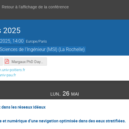
Retour à l'affichage de la conférence
 2025
2025, 14:00
Europe/Paris
ciences de l’Ingénieur (MSI) (La Rochelle)
Margaux PhD Days 2025.pdf
niv-poitiers.fr
iv-pau.fr
lun. 26 mai
t dans les réseaux idéaux
t numérique d’une navigation optimisée dans des eaux stratifiées.