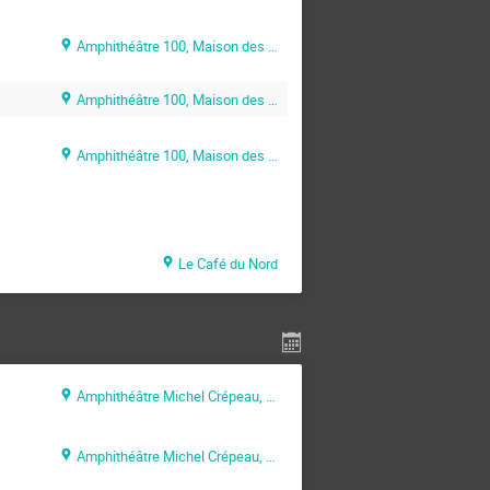
Amphithéâtre 100, Maison des Sciences de l’Ingénieur (MSI)
Amphithéâtre 100, Maison des Sciences de l’Ingénieur (MSI)
Amphithéâtre 100, Maison des Sciences de l’Ingénieur (MSI)
Le Café du Nord
Amphithéâtre Michel Crépeau, Pôle Communication (La Rochelle )
Amphithéâtre Michel Crépeau, Pôle Communication