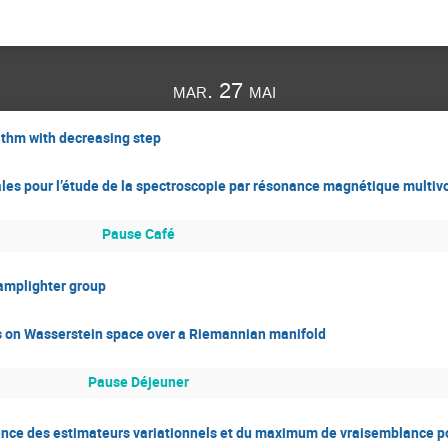
mar. 27 mai
ithm with decreasing step
ales pour l’étude de la spectroscopie par résonance magnétique multiv
Pause Café
lamplighter group
us on Wasserstein space over a Riemannian manifold
Pause Déjeuner
ence des estimateurs variationnels et du maximum de vraisemblance po