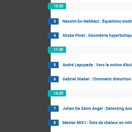
10:20
Nassim En-Nebbazi : Équations modifi
3
Alizée Pinet : Géométrie hyperboliq
4
11:30
André Lapuyade : Vers la notion d'éc
5
Gabriel Niebel : Chromatic distortion
6
14:20
Julien De Saint Angel : Detecting An
7
Master MIX1 : Îlots de chaleur en mil
8