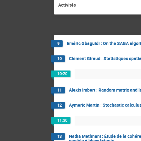
Activités
Eméric Gbaguidi : On the SAGA algor
9
Clément Giraud : Statistiques spati
10
10:20
Alexis Imbert : Random matrix and 
11
Aymeric Martin : Stochastic calcul
12
11:30
Nadia Methnani : Étude de la cohér
13
modèle à blocs latents