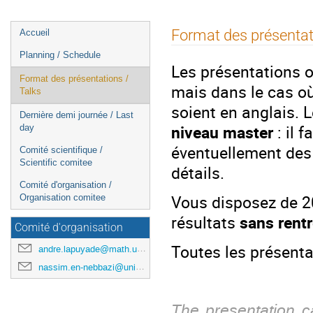
Menu
Format des présentat
Accueil
de
Planning / Schedule
l'événement
Les présentations o
Format des présentations /
mais dans le cas où 
Talks
soient en anglais. 
Dernière demi journée / Last
niveau master
: il 
day
éventuellement des 
Comité scientifique /
Scientific comitee
détails.
Comité d'organisation /
Vous disposez de 2
Organisation comitee
résultats
sans rentr
Comité d'organisation
Toutes les présenta
andre.lapuyade@math.univ-poitiers.fr
nassim.en-nebbazi@univ-pau.fr
The presentation c