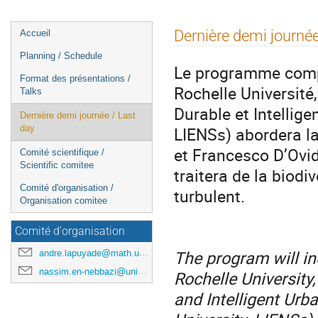
Menu
Dernière demi journée
Accueil
de
Planning / Schedule
l'événement
Le programme compre
Format des présentations /
Rochelle Université,
Talks
Durable et Intellige
Dernière demi journée / Last
LIENSs) abordera la
day
et Francesco D’Ovid
Comité scientifique /
Scientific comitee
traitera de la biodi
Comité d'organisation /
turbulent.
Organisation comitee
Comité d'organisation
The program will in
andre.lapuyade@math.univ-poitiers.fr
nassim.en-nebbazi@univ-pau.fr
Rochelle University,
and Intelligent Urba