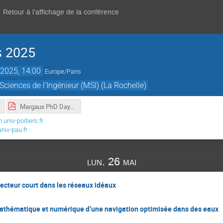
Retour à l'affichage de la conférence
 2025
2025, 14:00
Europe/Paris
ciences de l’Ingénieur (MSI) (La Rochelle)
Margaux PhD Days 2025.pdf
niv-poitiers.fr
iv-pau.fr
lun. 26 mai
vecteur court dans les réseaux idéaux
thématique et numérique d’une navigation optimisée dans des eaux