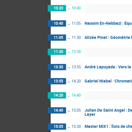
10:20
→
10:40
Nassim En-Nebbazi : Équa
10:40
→
11:05
Alizée Pinet : Géométrie
11:05
→
11:30
11:30
→
13:30
André Lapuyade : Vers la
13:30
→
13:55
Gabriel Niebel : Chromati
13:55
→
14:20
14:20
→
14:40
Julien De Saint Angel : 
14:40
→
15:05
Layer
Master MIX1 : Îlots de ch
15:05
→
15:30