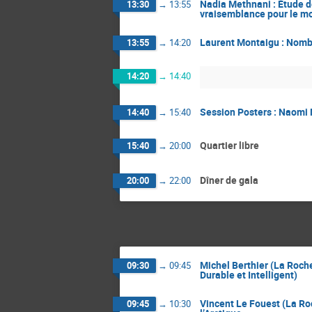
Nadia Methnani : Étude d
13:30
→
13:55
vraisemblance pour le mo
Laurent Montaigu : Nomb
13:55
→
14:20
14:20
→
14:40
Session Posters : Naomi
14:40
→
15:40
Quartier libre
15:40
→
20:00
Dîner de gala
20:00
→
22:00
Michel Berthier (La Rochel
09:30
→
09:45
Durable et Intelligent)
Vincent Le Fouest (La Ro
09:45
→
10:30