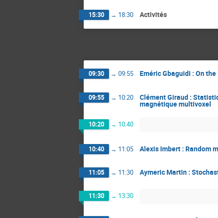
Activités
15:30
→
18:30
Eméric Gbaguidi : On the
09:30
→
09:55
Clément Giraud : Statisti
09:55
→
10:20
magnétique multivoxel
10:20
→
10:40
Alexis Imbert : Random m
10:40
→
11:05
Aymeric Martin : Stochas
11:05
→
11:30
11:30
→
13:30