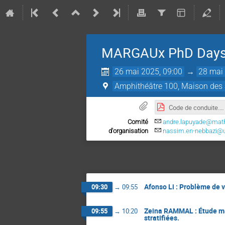
MARGAUx PhD Days
26 mai 2025, 09:00
→
28 mai 
Amphithéâtre 100, Maison des S
Code de conduite.pdf
Comité
andre.lapuyade@math.u
d'organisation
nassim.en-nebbazi@un
Afonso Li : Problème de 
09:30
→
09:55
Zeina RAMMAL : Étude ma
09:55
→
10:20
stratifiées.