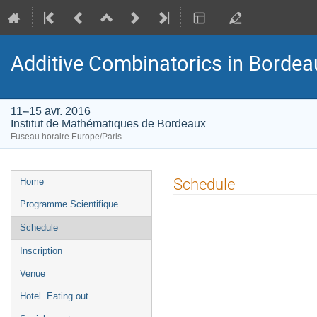
Additive Combinatorics in Bordea
11–15 avr. 2016
Institut de Mathématiques de Bordeaux
Fuseau horaire Europe/Paris
Menu
Schedule
Home
de
Programme Scientifique
l'événement
Schedule
Inscription
Venue
Hotel. Eating out.