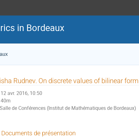
rics in Bordeaux
eaux
sha Rudnev. On discrete values of bilinear for
12 avr. 2016, 10:50
40m
Salle de Conférences (Institut de Mathématiques de Bordeaux)
Documents de présentation