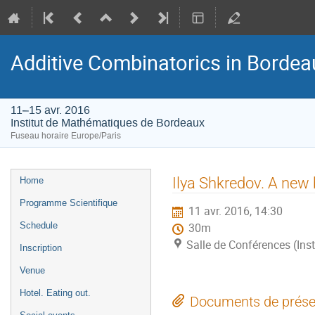
Additive Combinatorics in Bordea
11–15 avr. 2016
Institut de Mathématiques de Bordeaux
Fuseau horaire Europe/Paris
Menu
Ilya Shkredov. A new 
Home
de
Programme Scientifique
11 avr. 2016, 14:30
l'événement
Schedule
30m
Salle de Conférences (In
Inscription
Venue
Hotel. Eating out.
Documents de prése