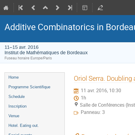
Additive Combinatorics in Bordea
11–15 avr. 2016
Institut de Mathématiques de Bordeaux
Fuseau horaire Europe/Paris
Menu
Oriol Serra. Doubling
Home
de
Programme Scientifique
11 avr. 2016, 10:30
l'événement
Schedule
1h
Salle de Conférences (In
Inscription
Panneau: 3
Venue
Hotel. Eating out.