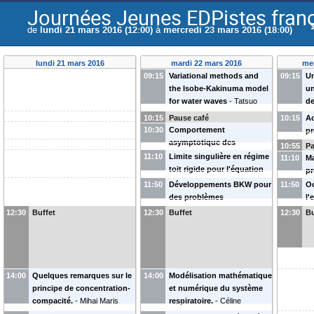
Journées Jeunes EDPistes fran
de
lundi 21 mars 2016 (12:00)
à
mercredi 23 mars 2016 (18:00)
lundi 21 mars 2016
mardi 22 mars 2016
me
09:15
Variational methods and
09:15
U
the Isobe-Kakinuma model
un
for water waves
-
Tatsuo
d
Iguchi
os
10:15
Pause café
10:15
Ac
10:30
Comportement
pr
asymptotique des
pr
10:55
Pa
solutions des équations de
-
A
11:10
Limite singulière en régime
11:10
Ma
Navier-Stokes
-
Agathe
toit rigide pour l'équation
pr
Decaster
des vagues.
-
Benoit
su
11:50
Développements BKW pour
11:50
Oc
Mesognon
des problèmes
l'
hyperboliques à coin.
-
B
12:30
Buffet
12:30
Buffet
12:30
Bu
Antoine Benoit
14:00
Quelques remarques sur le
14:00
Modélisation mathématique
principe de concentration-
et numérique du système
compacité.
-
Mihai Maris
respiratoire.
-
Céline
Grandmont