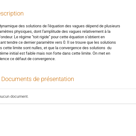
scription
dynamique des solutions de l'équation des vagues dépend de plusieurs

amètres physiques, dont l'amplitude des vagues relativement à la

fondeur. Le régime "toit rigide" pour cette équation s'obtient en

sant tendre ce dernier paramètre vers 0. Il se trouve que les solutions

s cette limite sont nulles, et que la convergence des solutions  du

tème initial est faible mais non forte dans cette limite. On met en

dence ce défaut de convergence.
Documents de présentation
Aucun document.