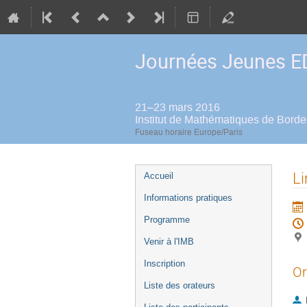
Journées Jeunes ED
21–23 mars 2016
Institut de Mathématiques de Bord
Fuseau horaire Europe/Paris
Menu
Li
Accueil
de
Informations pratiques
l'événement
Programme
Venir à l'IMB
Inscription
Or
Liste des orateurs