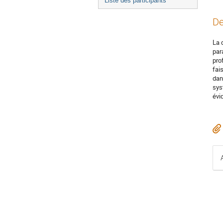
Liste des participants
De
La 
par
pro
fai
dan
sys
évi