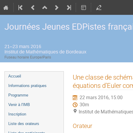
Journées Jeunes EDPistes frança
21–23 mars 2016
Institut de Mathématiques de Bordeaux
Fuseau horaire Europe/Paris
Menu
Une classe de schémas
Accueil
de
équations d’Euler co
Informations pratiques
l'événement
Programme
22 mars 2016, 15:00
30m
Venir à l'IMB
Institut de Mathématique
Inscription
Liste des orateurs
Orateur