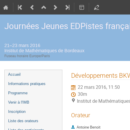
Journées Jeunes EDPistes frança
21–23 mars 2016
Institut de Mathématiques de Bordeaux
Fuseau horaire Europe/Paris
Menu
Développements BKW 
Accueil
de
Informations pratiques
22 mars 2016, 11:50
l'événement
Programme
30m
Institut de Mathématique
Venir à l'IMB
Inscription
Orateur
Liste des orateurs
Antoine Benoit